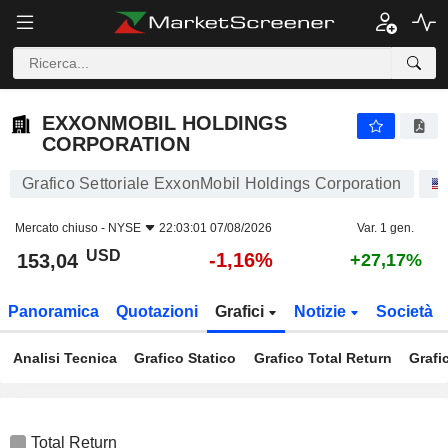
EXXONMOBIL HOLDINGS CORPORATION
153,04
$
-1,16%
EXXONMOBIL HOLDINGS
CORPORATION
Grafico Settoriale ExxonMobil Holdings Corporation
Mercato chiuso -
NYSE
22:03:01 07/08/2026
Var. 1 gen.
USD
-1,16%
153,04
+27,17%
Panoramica
Quotazioni
Grafici
Notizie
Società
Analisi Tecnica
Grafico Statico
Grafico Total Return
Grafi
Total Return