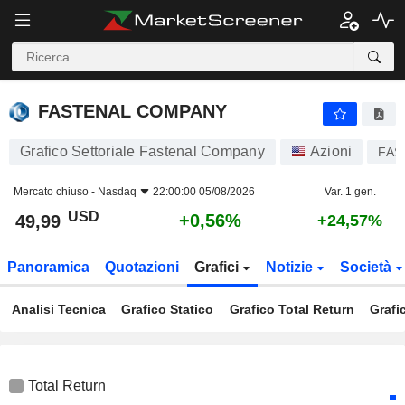
FASTENAL COMPANY
49,99
$
+0,56%
FASTENAL COMPANY
Grafico Settoriale Fastenal Company
Azioni
FAS
Mercato chiuso -
Nasdaq
22:00:00 05/08/2026
Var. 1 gen.
USD
+0,56%
49,99
+24,57%
Panoramica
Quotazioni
Grafici
Notizie
Società
Analisi Tecnica
Grafico Statico
Grafico Total Return
Grafi
Total Return