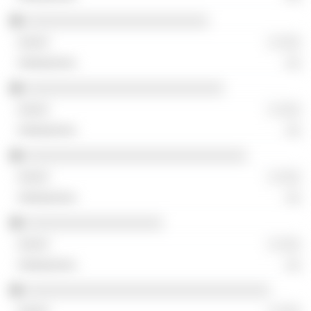
░░░░░░░░░░░░░░░░░░░░░░░░
░ ░░░
░░
░░░░░░░░░░░░░░░░░░░░░░░░░░
░ ░░░
░░
░░░░░░░░░░░░░░░░░░░░░░░░░░░░░
░ ░░░
░░
░░░░░░░░░░░░░░░░░░
░ ░░░
░░
░░░░░░░░░░░░░░░░░░░░░░░░░░░░░░░░