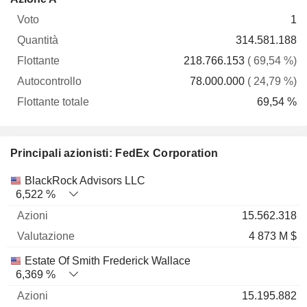
Voto
Quantità
Flottante
Autocontrollo
totale
1
314.581.188
218.766.153
( 69,54 %)
78.000.000
( 24,79 %)
69,54 %
Principali azionisti: FedEx Corporation
Nome
Azioni
%
Valutazione
BlackRock Advisors LLC
6,522 %
15.562.318
4 873 M $
Estate Of Smith Frederick Wallace
6,369 %
15.195.882