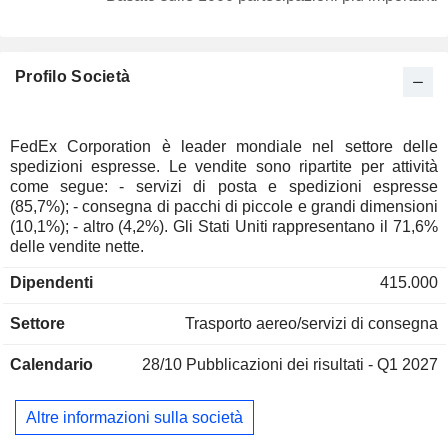
Belgio
0,21%
Hong Kong
0,19%
Profilo Società
Irlanda
0,15%
Lussemburgo
0,07%
Italia
0,06%
FedEx Corporation è leader mondiale nel settore delle
spedizioni espresse. Le vendite sono ripartite per attività
Spagna
0,04%
come segue: - servizi di posta e spedizioni espresse
Finlandia
0,04%
(85,7%); - consegna di pacchi di piccole e grandi dimensioni
(10,1%); - altro (4,2%). Gli Stati Uniti rappresentano il 71,6%
Polonia
0,03%
delle vendite nette.
Repubblica Ceca
0,03%
Dipendenti
415.000
Austria
0,02%
Settore
Trasporto aereo/servizi di consegna
Isole Cayman
0,01%
Sud Africa
0,01%
Calendario
28/10
Pubblicazioni dei risultati - Q1 2027
Arabia Saudita
0,01%
Altre informazioni sulla società
Emirati Arabi Uniti
0,01%