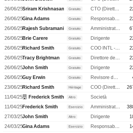
26/06/25
Sriram Krishnasamy
CTO (Direttore tecnico)
2
Gratuito
26/06/25
Gina Adams
Responsabile affari legali
2
Gratuito
26/06/25
Rajesh Subramaniam
Amministratore delegato
6
Gratuito
26/06/25
Brie Carere
Dirigente
2
Gratuito
26/06/25
Richard Smith
COO INTL - CEO Airline FEC
2
Gratuito
26/06/25
Tracy Brightman
Direttore delle risorse umane
2
Gratuito
26/06/25
John Smith
Dirigente
2
Gratuito
26/06/25
Guy Erwin
Revisore dei conti / collegio sindacale
Gratuito
23/06/25
Richard Smith
COO (Direttore operativo)
26
Héritage
11/04/25
Frederick Smith Enterprises Co., Inc.
Società
Altro
11/04/25
Frederick Smith
Amministratore delegato
38
Esercizio
27/03/25
John Smith
Dirigente
1
Altro
24/03/25
Gina Adams
Responsabile affari legali
1
Esercizio