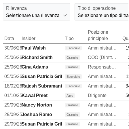
Rilevanza
Tipo di operazione
Selezionare una rilevanza
Selezionare un tipo di tr
Posizione
Data
Insider
Tipo
principale
Qua
30/06/26
Paul Walsh
Amministratore
1
Esercizio
25/06/26
Richard Smith
COO (Direttore operativo)
Gratuito
25/06/26
Gina Adams
Responsabile affari legali
Gratuito
05/05/26
Susan Patricia Griffith
Amministratore
1
Esercizio
18/02/26
Rajesh Subramaniam
Amministratore delegato
3
Esercizio
01/10/25
Kawal Preet
Dirigente
5
Altro
29/09/25
Nancy Norton
Amministratore
Gratuito
29/09/25
Joshua Ramo
Amministratore
Gratuito
29/09/25
Susan Patricia Griffith
Amministratore
Gratuito