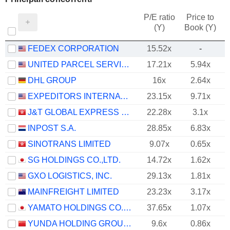
P/E ratio
Price to
(Y)
Book (Y)
FEDEX CORPORATION
15.52x
-
UNITED PARCEL SERVICE, INC.
17.21x
5.94x
DHL GROUP
16x
2.64x
EXPEDITORS INTERNATIONAL OF WASHINGTON INC.
23.15x
9.71x
J&T GLOBAL EXPRESS LIMITED
22.28x
3.1x
INPOST S.A.
28.85x
6.83x
SINOTRANS LIMITED
9.07x
0.65x
SG HOLDINGS CO.,LTD.
14.72x
1.62x
GXO LOGISTICS, INC.
29.13x
1.81x
MAINFREIGHT LIMITED
23.23x
3.17x
YAMATO HOLDINGS CO., LTD.
37.65x
1.07x
YUNDA HOLDING GROUP CO., LTD.
9.6x
0.86x