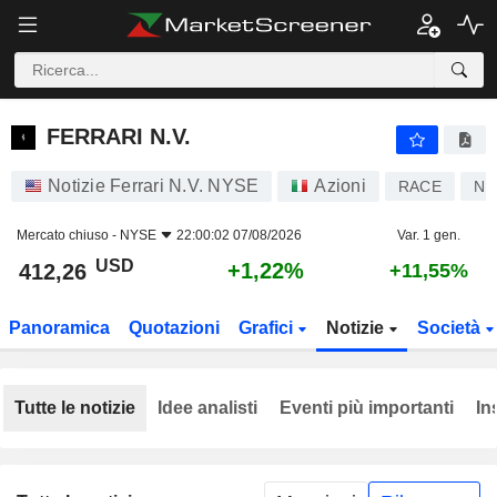
FERRARI N.V.
412,26
$
+1,22%
FERRARI N.V.
Notizie Ferrari N.V. NYSE
Azioni
RACE
NL
Mercato chiuso -
NYSE
22:00:02 07/08/2026
Var. 1 gen.
USD
+1,22%
412,26
+11,55%
Panoramica
Quotazioni
Grafici
Notizie
Società
Tutte le notizie
Idee analisti
Eventi più importanti
In