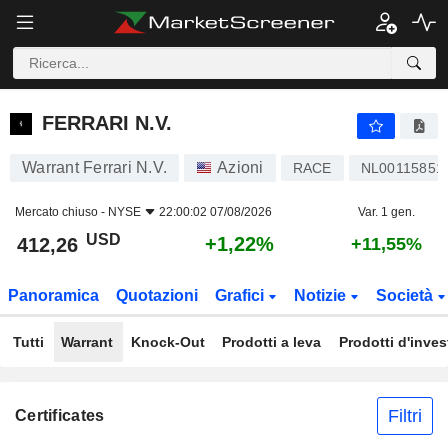
FERRARI N.V.
412,26
$
+1,22%
FERRARI N.V.
Warrant Ferrari N.V.
Azioni
RACE
NL00115851
Mercato chiuso -
NYSE
22:00:02 07/08/2026
Var. 1 gen.
USD
+1,22%
412,26
+11,55%
Panoramica
Quotazioni
Grafici
Notizie
Società
Tutti
Warrant
Knock-Out
Prodotti a leva
Prodotti d'inve
Filtri
Certificates