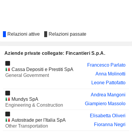
HERA S.P.A.
Alice Vatta
BFF BANK S.P.A.
Susana Mac Eachen
GETLINK SE
Andrea Mangoni
Relazioni attive
Relazioni passate
NEXI S.P.A
Federica Seganti
INDUSTRIE DE NORA S.P.A.
Elisabetta Oliveri
Aziende private collegate: Fincantieri S.p.A.
OMER S.P.A.
Salvatore Giosuè
Francesco Parlato
PASQUARELLI AUTO S.P.A.
Alberto Dell'Acqua
Cassa Depositi e Prestiti SpA
Anna Molinotti
General Government
MAGIS S.P.A.
Alberto Dell'Acqua
Leone Pattofatto
PALINGEO S.P.A.
Alberto Dell'Acqua
Andrea Mangoni
STS GROUP AG
Mundys SpA
Paolo Scudieri
Giampiero Massolo
Engineering & Construction
ELIGO S.P.A.
Alberto Dell'Acqua
Elisabetta Oliveri
CLEANBNB S.P.A.
Autostrade per l'Italia SpA
Alberto Dell'Acqua
Fioranna Negri
Other Transportation
DESTINATION ITALIA
Secondina Giulia Ravera