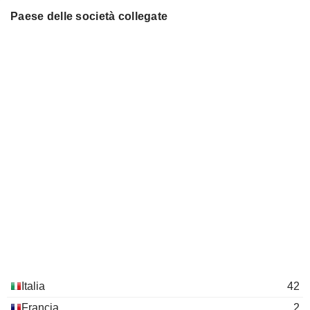
Pierroberto Folgiero
Paese delle società collegate
Fincantieri Nextech SpA
Giampiero Massolo
Electronic Production Equipment
Fabrizio Palermo
Cassa Depositi e Prestiti SpA Ltd.
Leone Pattofatto
Financial Conglomerates
Italia
42
Francia
2