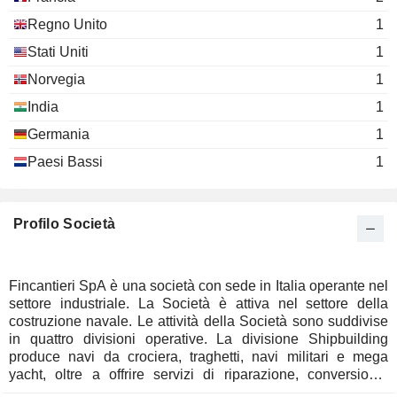
Regno Unito
1
Stati Uniti
1
Norvegia
1
India
1
Germania
1
Paesi Bassi
1
Profilo Società
Fincantieri SpA è una società con sede in Italia operante nel
settore industriale. La Società è attiva nel settore della
costruzione navale. Le attività della Società sono suddivise
in quattro divisioni operative. La divisione Shipbuilding
produce navi da crociera, traghetti, navi militari e mega
yacht, oltre a offrire servizi di riparazione, conversione,
refitting e ristrutturazione navale. La divisione Offshore si