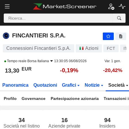
FINCANTIERI S.P.A.
13,30
€
-0,19%
FINCANTIERI S.P.A.
Connessioni Fincantieri S.p.A.
Azioni
FCT
IT
Tempo reale
Borsa Italiana
13:30:05 06/08/2026
Var. 1 gen.
EUR
-0,19%
13,30
-20,42%
Panoramica
Quotazioni
Grafici
Notizie
Società
Profilo
Governance
Partecipazione azionaria
Transazioni 
34
16
94
Società nel listino
Aziende private
Insiders