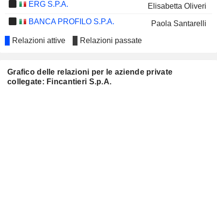
ERG S.P.A.
Elisabetta Oliveri
BANCA PROFILO S.P.A.
Paola Santarelli
REPLY S.P.A.
Relazioni attive
Relazioni passate
Secondina Giulia Ravera
TREVI - FINANZIARIA
Elisabetta Oliveri
INDUSTRIALE S.P.A.
Grafico delle relazioni per le aziende private
SNAM S.P.A.
Luca Passa
collegate: Fincantieri S.p.A.
Umberto Baldi
VOPAK
Nicoletta Giadrossi-Morel
FERRETTI S.P.A.
Andrea Brasini
JUVENTUS FOOTBALL CLUB
Fioranna Negri
S.P.A.
DIASORIN S.P.A.
Fioranna Negri
PRYSMIAN S.P.A.
Paolo Amato
GAMBERO ROSSO S.P.A.
Fioranna Negri