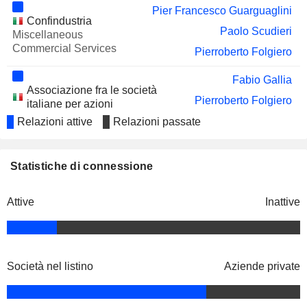
S.P.A.
Pier Francesco Guarguaglini
Confindustria
RENEW ENERGY
Nicoletta Giadrossi-Morel
Paolo Scudieri
Miscellaneous
GLOBAL PLC
Commercial Services
Pierroberto Folgiero
MEGLIOQUESTO S.P.A.
Alberto Dell'Acqua
Fabio Gallia
ELBA ASSICURAZIONI S.P.A.
Federica Seganti
Associazione fra le società
Pierroberto Folgiero
italiane per azioni
Miscellaneous Commercial
Relazioni attive
Relazioni passate
Services
Pierroberto Folgiero
Statistiche di connessione
Cetena SpA
Luigi Matarazzo
Miscellaneous Commercial
Services
Domenico Sorvillo
Attive
Inattive
Giuseppe Bono
Ragioneria Generale dello
Pierroberto Folgiero
Stato
Società nel listino
Aziende private
Claudio Cisilino
Vard Group AS
Giuseppe Coronella
Recreational Products