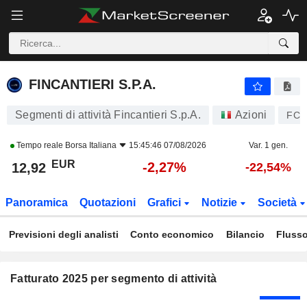
FINCANTIERI S.P.A.
12,94
€
-2,08%
FINCANTIERI S.P.A.
Segmenti di attività Fincantieri S.p.A.
Azioni
FCT
Tempo reale
Borsa Italiana
15:45:46 07/08/2026
Var. 1 gen.
EUR
-2,27%
12,92
-22,54%
Panoramica
Quotazioni
Grafici
Notizie
Società
Previsioni degli analisti
Conto economico
Bilancio
Flusso
Fatturato 2025 per segmento di attività