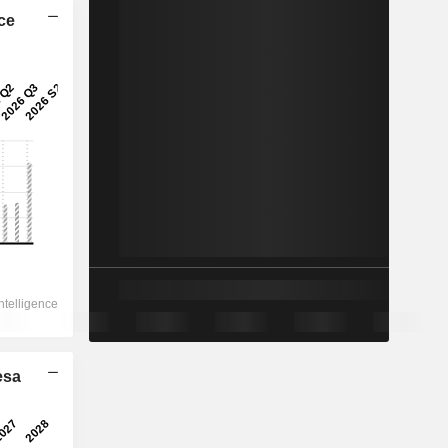
ice
esa