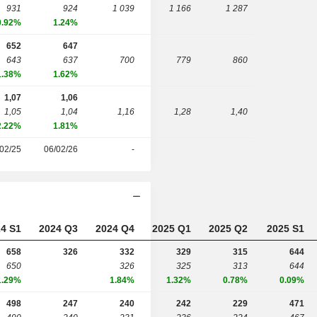
931
924
1 039
1 166
1 287
0.92%
1.24%
652
647
643
637
700
779
860
1.38%
1.62%
1,07
1,06
1,05
1,04
1,16
1,28
1,40
2.22%
1.81%
02/25
06/02/26
-
4 S1
2024 Q3
2024 Q4
2025 Q1
2025 Q2
2025 S1
658
326
332
329
315
644
650
326
325
313
644
1.29%
1.84%
1.32%
0.78%
0.09%
498
247
240
242
229
471