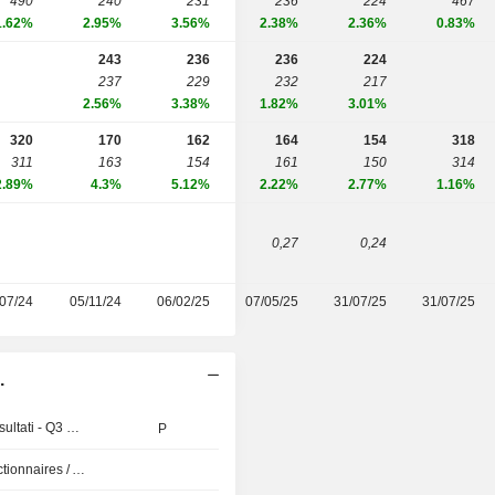
490
240
231
236
224
467
1.62%
2.95%
3.56%
2.38%
2.36%
0.83%
243
236
236
224
237
229
232
217
2.56%
3.38%
1.82%
3.01%
320
170
162
164
154
318
311
163
154
161
150
314
2.89%
4.3%
5.12%
2.22%
2.77%
1.16%
0,27
0,24
07/24
05/11/24
06/02/25
07/05/25
31/07/25
31/07/25
.
Pubblicazioni dei risultati - Q3 2026
P
Présentation aux Actionnaires / Analystes