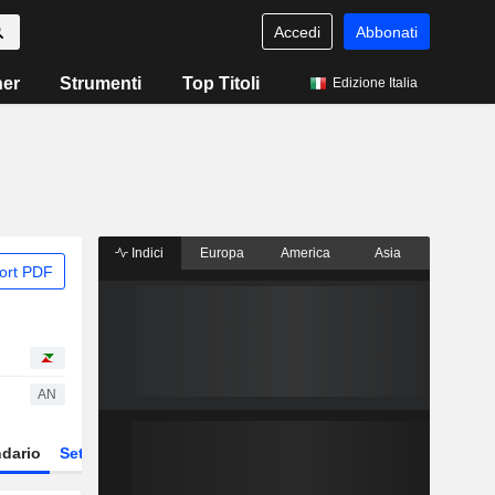
Accedi
Abbonati
ner
Strumenti
Top Titoli
Edizione Italia
Indici
Europa
America
Asia
ort PDF
AN
dario
Settore
Derivati
ETF