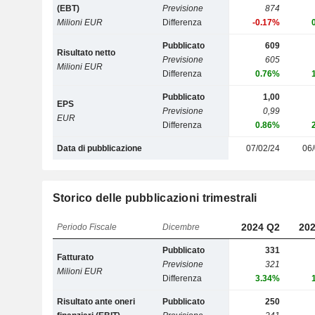
(EBT)
Previsione
874
Milioni EUR
Differenza
-0.17%
Pubblicato
609
Risultato netto
Previsione
605
Milioni EUR
Differenza
0.76%
Pubblicato
1,00
EPS
Previsione
0,99
EUR
Differenza
0.86%
Data di pubblicazione
07/02/24
06/
Storico delle pubblicazioni trimestrali
2024 Q2
202
Periodo Fiscale
Dicembre
Pubblicato
331
Fatturato
Previsione
321
Milioni EUR
Differenza
3.34%
Risultato ante oneri
Pubblicato
250