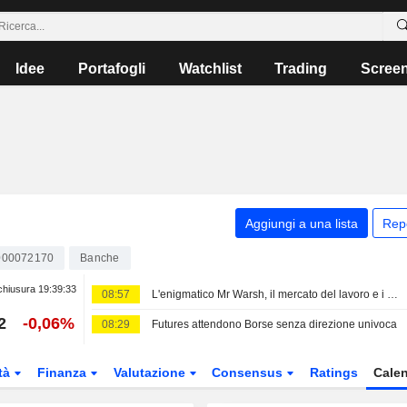
Idee
Portafogli
Watchlist
Trading
Scree
Aggiungi a una lista
Rep
000072170
Banche
chiusura
19:39:33
08:57
L'enigmatico Mr Warsh, il mercato del lavoro e i tassi d'interesse
2
-0,06%
08:29
Futures attendono Borse senza direzione univoca
tà
Finanza
Valutazione
Consensus
Ratings
Calen