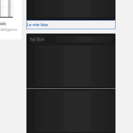
Le mie liste
Top Titoli