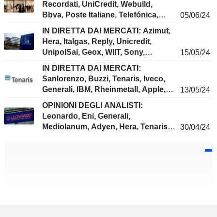
Recordati, UniCredit, Webuild,
Bbva, Poste Italiane, Telefónica,
05/06/24
Mediobanca, Eni, Bayer, Equinor ...
IN DIRETTA DAI MERCATI: Azimut,
Hera, Italgas, Reply, Unicredit,
UnipolSai, Geox, WIIT, Sony,
15/05/24
Burberry, Novo Nordisk, Google...
IN DIRETTA DAI MERCATI:
Sanlorenzo, Buzzi, Tenaris, Iveco,
Generali, IBM, Rheinmetall, Apple,
13/05/24
Microsoft, SoftBank...
OPINIONI DEGLI ANALISTI:
Leonardo, Eni, Generali,
Mediolanum, Adyen, Hera, Tenaris,
30/04/24
Nestlé, Stellantis, Sika...