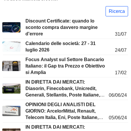
Ricerca
Discount Certificate: quando lo
sconto compra davvero margine
d'errore
31/07
Calendario delle società: 27 - 31
luglio 2026
24/07
Focus Analyst sul Settore Bancario
Italiano: il Gap tra Prezzo e Obiettivo
si Amplia
17/02
IN DIRETTA DAI MERCATI:
Diasorin, Finecobank, Unicredit,
Generali, Stellantis, Poste Italiane,
06/06/24
TIM, Novo Nordisk, Nvidia,
OPINIONI DEGLI ANALISTI DEL
Lululemon...
GIORNO: ArcelorMittal, Renault,
Telecom Italia, Eni, Poste Italiane,
05/06/24
Inditex, Bbva, Salvatore Ferragamo,
IN DIRETTA DAI MERCATI:
Prosus, Unicaja, Telefónica...