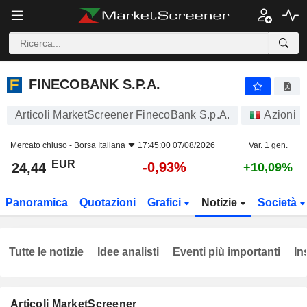
FINECOBANK S.P.A.
24,44
€
-0,93%
FINECOBANK S.P.A.
Articoli MarketScreener FinecoBank S.p.A.
Azioni
Mercato chiuso -
Borsa Italiana
17:45:00 07/08/2026
Var. 1 gen.
EUR
-0,93%
24,44
+10,09%
Panoramica
Quotazioni
Grafici
Notizie
Società
Tutte le notizie
Idee analisti
Eventi più importanti
In
Articoli MarketScreener