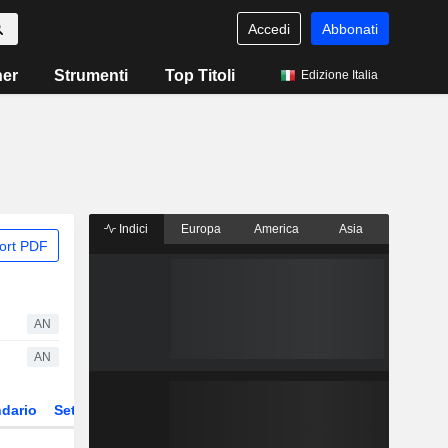
Accedi
Abbonati
ner
Strumenti
Top Titoli
Edizione Italia
Indici
Europa
America
Asia
ort PDF
AN
AN
dario
Settore
Derivati
ETF