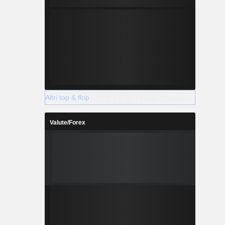
Altri top & flop
Valute/Forex