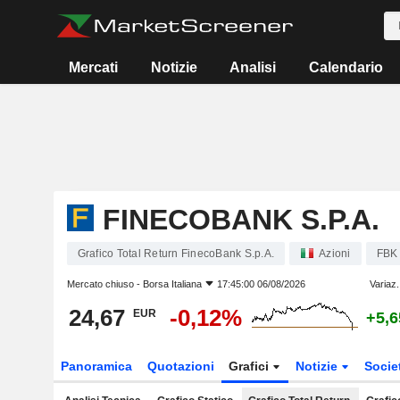
Mercati
Notizie
Analisi
Calendario
FINECOBANK S.P.A.
Grafico Total Return FinecoBank S.p.A.
Azioni
FBK
Mercato chiuso -
Borsa Italiana
17:45:00 06/08/2026
Variaz.
24,67
-0,12%
EUR
+5,
Panoramica
Quotazioni
Grafici
Notizie
Socie