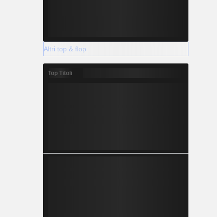
Altri top & flop
Top Titoli