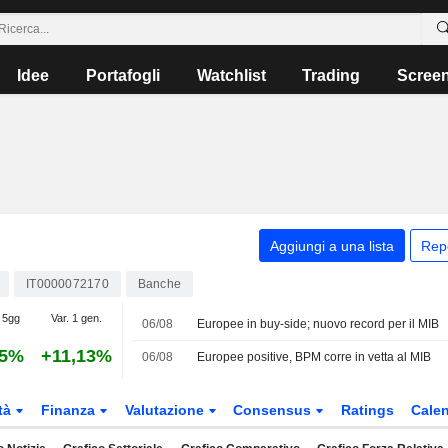
Idee
Portafogli
Watchlist
Trading
Scree
Aggiungi a una lista
Rep
IT0000072170
Banche
 5gg
Var. 1 gen.
06/08
Europee in buy-side; nuovo record per il MIB
65%
+11,13%
06/08
Europee positive, BPM corre in vetta al MIB
tà
Finanza
Valutazione
Consensus
Ratings
Calen