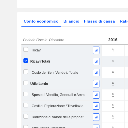
Conto economico
Bilancio
Flusso di cassa
Rati
2016
Periodo Fiscale: Dicembre
Ricavi
Ricavi Totali
Costo dei Beni Venduti, Totale
Utile Lordo
Spese di Vendita, Generali e Amministrative, Totale
Costi di Esplorazione / Trivellazione, Totale
Riduzione di valore delle proprietà petrolifere, gassose e minerali - (CdR)