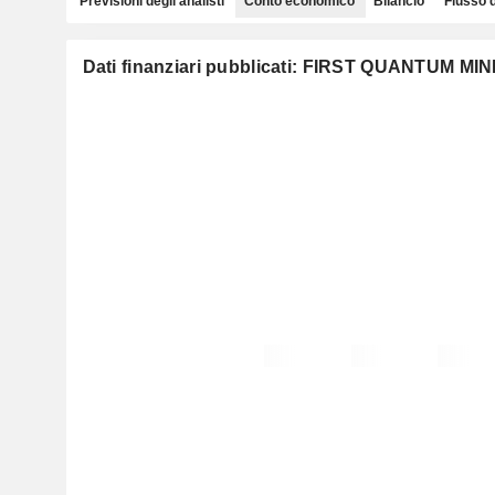
Previsioni degli analisti
Conto economico
Bilancio
Flusso 
Dati finanziari pubblicati: FIRST QUANTUM M