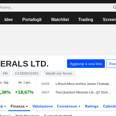
Idee
Portafogli
Watchlist
Trading
Scree
ERALS LTD.
Aggiungi a una lista
Rep
FM
CA3359341052
Metalli non ferrosi
az. 5gg
Var. 1 gen.
04/08
Lithium Africa nomina James Chabata Direttore Finanziario
,38%
+18,67%
29/07
First Quantum Minerals Ltd., Q2 2026 Earnings Call, Jul 29, 2026
tà
Finanza
Valutazione
Consensus
Ratings
Calend