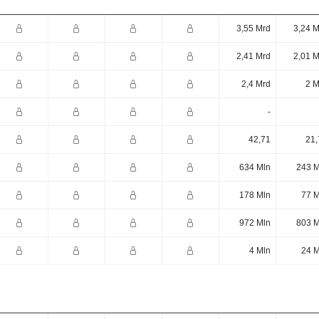
3,55 Mrd
3,24 M
2,41 Mrd
2,01 M
2,4 Mrd
2 M
-
42,71
21,
634 Mln
243 M
178 Mln
77 M
972 Mln
803 M
4 Mln
24 M