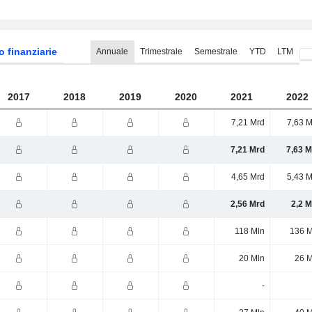
o finanziarie
Annuale
Trimestrale
Semestrale
YTD
LTM
2017
2018
2019
2020
2021
2022
7,21 Mrd
7,63 M
7,21 Mrd
7,63 M
4,65 Mrd
5,43 M
2,56 Mrd
2,2 M
118 Mln
136 M
20 Mln
26 M
-