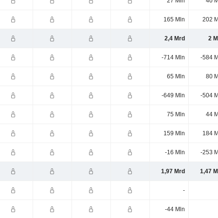
27 Mln
40 M
165 Mln
202 M
2,4 Mrd
2 M
-714 Mln
-584 M
65 Mln
80 M
-649 Mln
-504 M
75 Mln
44 M
159 Mln
184 M
-16 Mln
-253 M
1,97 Mrd
1,47 M
-
-44 Mln