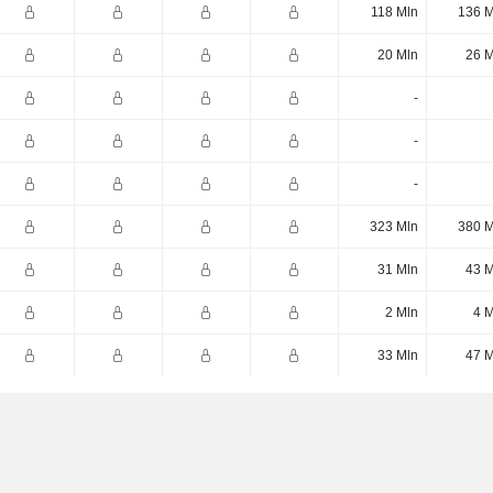
118 Mln
136 M
20 Mln
26 M
-
-
-
323 Mln
380 M
31 Mln
43 M
2 Mln
4 M
33 Mln
47 M