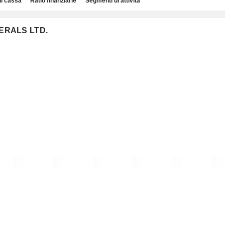
di cassa
Ratio finanziarie
Segmenti di attività
INERALS LTD.