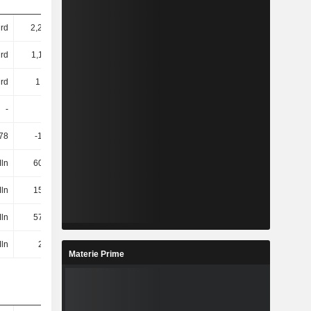
rd
2,26 Mrd
1,62 Mrd
1,69 Mrd
rd
1,11 Mrd
980 Mln
1,02 Mrd
rd
1,1 Mrd
958 Mln
993 Mln
-
-
-
-
78
-155,76
138,57
114,25
ln
605 Mln
269 Mln
438 Mln
ln
152 Mln
119 Mln
83 Mln
ln
578 Mln
284 Mln
253 Mln
ln
26 Mln
54 Mln
90 Mln
Materie Prime