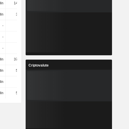
ln
142 Mln
148 Mln
166 Mln
ln
30 Mln
24 Mln
30 Mln
-
-
-
-
-
-
-
-
-
-
-
-
ln
379 Mln
229 Mln
297 Mln
Criptovalute
ln
50 Mln
57 Mln
63 Mln
ln
-
-
-
ln
50 Mln
57 Mln
63 Mln