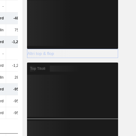
-
-
90 Mln
89 Mln
rd
-486 Mln
280 Mln
456 Mln
ln
757 Mln
388 Mln
521 Mln
rd
-1,24 Mrd
-108 Mln
-65 Mln
Altri top & flop
-
-
-
-
rd
-1,24 Mrd
-108 Mln
-65 Mln
Top Titoli
Mln
289 Mln
110 Mln
37 Mln
rd
-954 Mln
2 Mln
-28 Mln
rd
-954 Mln
2 Mln
-28 Mln
rd
-954 Mln
2 Mln
-28 Mln