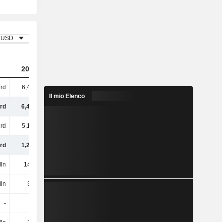
USD
2023
2024
2025
rd
6,46 Mrd
4,8 Mrd
5,24 Mrd
Il mio Elenco
rd
6,46 Mrd
4,8 Mrd
5,24 Mrd
rd
5,16 Mrd
3,45 Mrd
3,78 Mrd
rd
1,29 Mrd
1,35 Mrd
1,46 Mrd
ln
142 Mln
148 Mln
166 Mln
ln
30 Mln
24 Mln
30 Mln
-
-
-
-