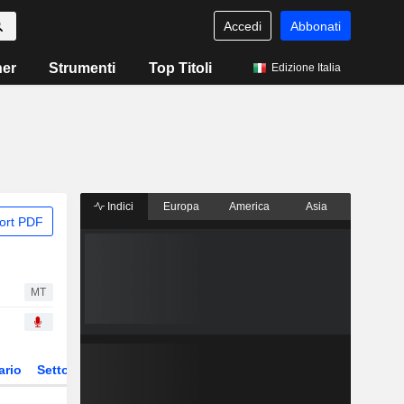
Accedi
Abbonati
ner
Strumenti
Top Titoli
Edizione Italia
Indici
Europa
America
Asia
ort PDF
MT
ario
Settore
Derivati
ETF