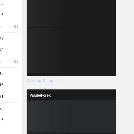
1,5
-1,38
0
-0,03
1,5
-1,38
0
-0,03
ln
691 Mln
812 Mln
832 Mln
49
-1,38
0
-0,03
49
-1,38
0
-0,03
ln
691 Mln
812 Mln
832 Mln
16
0,84
0,35
0,3
Altri top & flop
16
0,84
0,35
0,3
Valute/Forex
21
0,06
-
-
25
-9,75
-
-
0,5
0,5
0,5
0,5