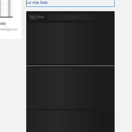
Le mie liste
Top Titoli