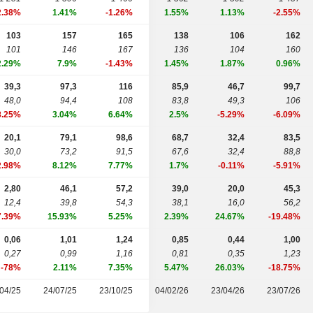
2.38%
1.41%
-1.26%
1.55%
1.13%
-2.55%
103
157
165
138
106
162
101
146
167
136
104
160
2.29%
7.9%
-1.43%
1.45%
1.87%
0.96%
39,3
97,3
116
85,9
46,7
99,7
48,0
94,4
108
83,8
49,3
106
8.25%
3.04%
6.64%
2.5%
-5.29%
-6.09%
20,1
79,1
98,6
68,7
32,4
83,5
30,0
73,2
91,5
67,6
32,4
88,8
2.98%
8.12%
7.77%
1.7%
-0.11%
-5.91%
2,80
46,1
57,2
39,0
20,0
45,3
12,4
39,8
54,3
38,1
16,0
56,2
7.39%
15.93%
5.25%
2.39%
24.67%
-19.48%
0,06
1,01
1,24
0,85
0,44
1,00
0,27
0,99
1,16
0,81
0,35
1,23
-78%
2.11%
7.35%
5.47%
26.03%
-18.75%
04/25
24/07/25
23/10/25
04/02/26
23/04/26
23/07/26