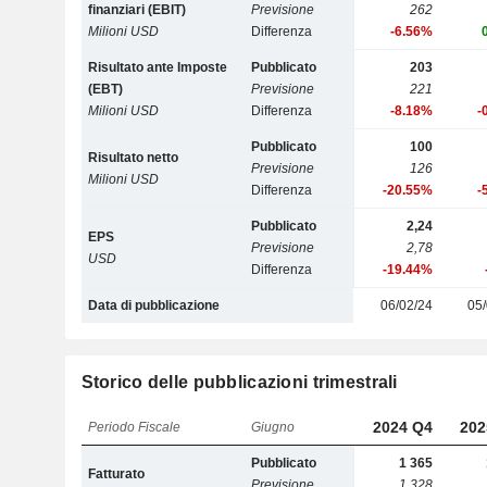
finanziari (EBIT)
Previsione
262
Milioni USD
Differenza
-6.56%
Risultato ante Imposte
Pubblicato
203
(EBT)
Previsione
221
Milioni USD
Differenza
-8.18%
-
Pubblicato
100
Risultato netto
Previsione
126
Milioni USD
Differenza
-20.55%
-
Pubblicato
2,24
EPS
Previsione
2,78
USD
Differenza
-19.44%
Data di pubblicazione
06/02/24
05/
Storico delle pubblicazioni trimestrali
2024 Q4
202
Periodo Fiscale
Giugno
Pubblicato
1 365
Fatturato
Previsione
1 328