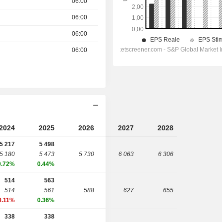
06:00
06:00
06:00
06:00
2024
2025
2026
2027
2028
5 217
5 498
5 180
5 473
5 730
6 063
6 306
0.72%
0.44%
514
563
514
561
588
627
655
0.11%
0.36%
338
338