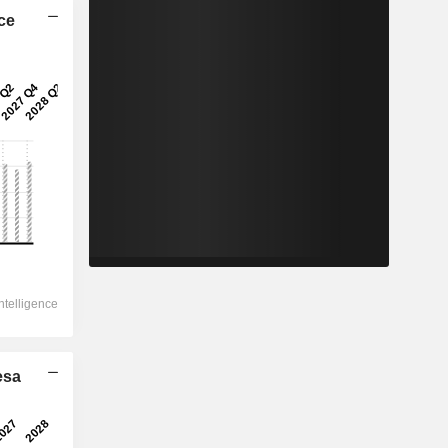
ice
esa