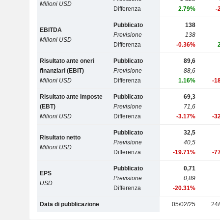
Milioni USD
Differenza
2.79%
-
Pubblicato
138
EBITDA
Previsione
138
Milioni USD
Differenza
-0.36%
Risultato ante oneri
Pubblicato
89,6
finanziari (EBIT)
Previsione
88,6
Milioni USD
Differenza
1.16%
-1
Risultato ante Imposte
Pubblicato
69,3
(EBT)
Previsione
71,6
Milioni USD
Differenza
-3.17%
-3
Pubblicato
32,5
Risultato netto
Previsione
40,5
Milioni USD
Differenza
-19.71%
-7
Pubblicato
0,71
EPS
Previsione
0,89
USD
Differenza
-20.31%
Data di pubblicazione
05/02/25
24/