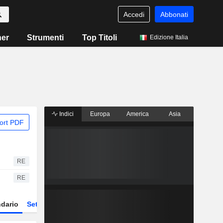
Accedi
Abbonati
ner
Strumenti
Top Titoli
Edizione Italia
Indici
Europa
America
Asia
ort PDF
RE
RE
dario
Settore
Derivati
ETF