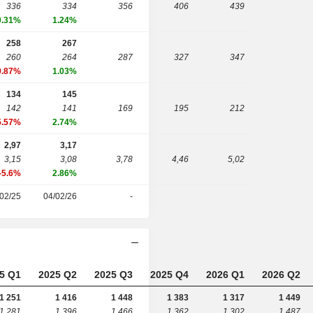
336
334
356
406
439
0.31%
1.24%
258
267
260
264
287
327
347
0.87%
1.03%
134
145
142
141
169
195
212
5.57%
2.74%
2,97
3,17
3,15
3,08
3,78
4,46
5,02
-5.6%
2.86%
02/25
04/02/26
-
5 Q1
2025 Q2
2025 Q3
2025 Q4
2026 Q1
2026 Q2
1 251
1 416
1 448
1 383
1 317
1 449
1 281
1 396
1 466
1 362
1 302
1 487