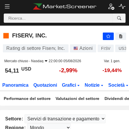
FISERV, INC.
54,11
$
-2,99%
FISERV, INC.
Rating di settore Fiserv, Inc.
Azioni
FISV
US33
Mercato chiuso -
Nasdaq
22:00:00 05/08/2026
Var. 1 gen.
USD
-2,99%
54,11
-19,44%
Panoramica
Quotazioni
Grafici
Notizie
Società
Performance del settore
Valutazioni del settore
Dividendi de
Settore:
Regione: