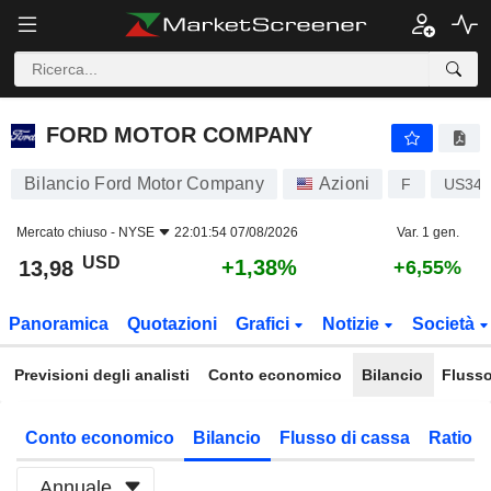
FORD MOTOR COMPANY
13,98
$
+1,38%
FORD MOTOR COMPANY
Bilancio Ford Motor Company
Azioni
F
US345
Mercato chiuso -
NYSE
22:01:54 07/08/2026
Var. 1 gen.
USD
+1,38%
13,98
+6,55%
Panoramica
Quotazioni
Grafici
Notizie
Società
Previsioni degli analisti
Conto economico
Bilancio
Flusso
Conto economico
Bilancio
Flusso di cassa
Ratio f
Annuale