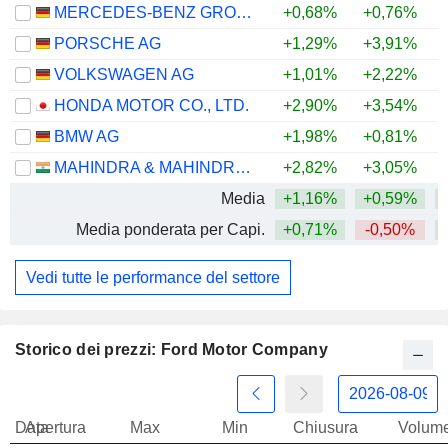
MERCEDES-BENZ GROUP AG
+0,68%
+0,76%
PORSCHE AG
+1,29%
+3,91%
VOLKSWAGEN AG
+1,01%
+2,22%
HONDA MOTOR CO., LTD.
+2,90%
+3,54%
BMW AG
+1,98%
+0,81%
MAHINDRA & MAHINDRA LIMITED
+2,82%
+3,05%
+
Media
+1,16%
+0,59%
+
Media ponderata per Capi.
+0,71%
-0,50%
+
Vedi tutte le performance del settore
Storico dei prezzi: Ford Motor Company
Data
Apertura
Max
Min
Chiusura
Volum