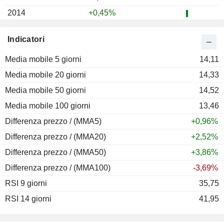
2014
+0,45%
2013
+19,15%
Indicatori
2012
+20,35%
Media mobile 5 giorni
2011
-35,91%
14,11
Media mobile 20 giorni
2010
+67,90%
14,33
Media mobile 50 giorni
2009
+336,68%
14,52
Media mobile 100 giorni
2008
-65,97%
13,46
Differenza prezzo / (MMA5)
2007
-10,39%
+0,96%
Differenza prezzo / (MMA20)
2006
-2,72%
+2,52%
Differenza prezzo / (MMA50)
2005
-47,27%
+3,86%
Differenza prezzo / (MMA100)
2004
-8,50%
-3,69%
RSI 9 giorni
2003
+72,04%
35,75
RSI 14 giorni
2002
-40,84%
41,95
2001
-32,93%