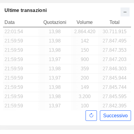
Ultime transazioni
Data
Quotazioni
Volume
Total
22:01:54
13,98
2.864.420
30.711.915
21:59:59
13,98
142
27.847.495
21:59:59
13,98
150
27.847.353
21:59:59
13,97
900
27.847.203
21:59:59
13,98
359
27.846.303
21:59:59
13,97
200
27.845.944
21:59:59
13,98
149
27.845.744
21:59:59
13,98
3.200
27.845.595
21:59:59
13,97
100
27.842.395
Successivo