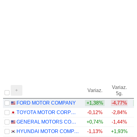
1971
+24,89%
1970
+36,78%
1969
-22,40%
1968
-1,62%
Variaz.
V
Variaz.
5g.
FORD MOTOR COMPANY
+1,38%
-4,77%
+
TOYOTA MOTOR CORPORATION
-0,12%
-2,84%
GENERAL MOTORS COMPANY
+0,74%
-1,44%
+
HYUNDAI MOTOR COMPANY
-1,13%
+1,93%
+