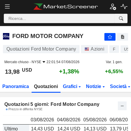
FORD MOTOR COMPANY
13,98
$
FORD MOTOR COMPANY
Quotazioni Ford Motor Company
Azioni
F
US
Mercato chiuso -
NYSE
22:01:54 07/08/2026
Var. 1 gen.
USD
+1,38%
13,98
+6,55%
Panoramica
Quotazioni
Grafici
Notizie
Società
Quotazioni 5 giorni: Ford Motor Company
Prezzo in differita NYSE
03/08/2026
04/08/2026
05/08/2026
06/08/202
Ultimo
14,43 USD
14,24 USD
14,13 USD
13,79 US