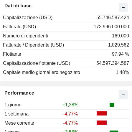
2000
-23,15%
Dati di base
1999
-9,16%
Capitalizzazione (USD)
55.746.587.424
1998
+20,85%
Fatturato (USD)
173.996.000.000
1997
+50,58%
Numero di dipendenti
169.000
1996
+11,69%
Fatturato / Dipendente (USD)
1.029.562
1995
+3,59%
Flottante
97.94 %
1994
-13,57%
Capitalizzazione flottante (USD)
54.597.394.587
1993
+50,44%
Capitale medio giornaliero negoziato
1.48%
1992
+52,44%
1991
+5,63%
Performance
1990
-38,97%
1989
-13,61%
1 giorno
+1,38%
1988
+34,00%
1 settimana
-4,77%
1987
+34,00%
Mese corrente
-4,77%
1986
+45,47%