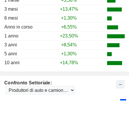
1 mese
+3,56%
1985
+27,12%
3 mesi
+13,47%
1984
+7,67%
6 mesi
+1,30%
1983
+63,51%
Anno in corso
+6,55%
1982
+132,09%
1 anno
+23,50%
1981
-16,25%
3 anni
+8,54%
1980
-37,50%
5 anni
+1,30%
1979
-24,04%
10 anni
+14,78%
1978
-7,92%
1977
+16,23%
Confronto Settoriale:
1976
+39,77%
1975
+31,83%
1974
-17,59%
1973
-49,14%
1972
+13,35%