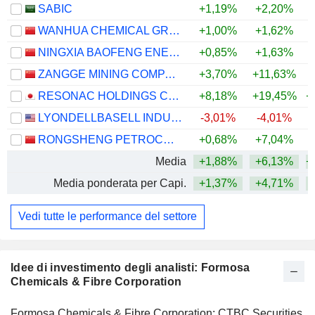
SABIC
+1,19%
+2,20%
WANHUA CHEMICAL GROUP CO., LTD.
+1,00%
+1,62%
+
NINGXIA BAOFENG ENERGY GROUP CO., LTD.
+0,85%
+1,63%
+
ZANGGE MINING COMPANY LIMITED
+3,70%
+11,63%
+
RESONAC HOLDINGS CORPORATION
+8,18%
+19,45%
+
LYONDELLBASELL INDUSTRIES N.V.
-3,01%
-4,01%
+
RONGSHENG PETROCHEMICAL CO., LTD.
+0,68%
+7,04%
+
Media
+1,88%
+6,13%
+
Media ponderata per Capi.
+1,37%
+4,71%
+
Vedi tutte le performance del settore
Idee di investimento degli analisti: Formosa
Chemicals & Fibre Corporation
Formosa Chemicals & Fibre Corporation: CTBC Securities