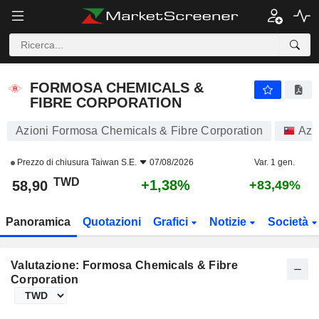
FORMOSA CHEMICALS & FIBRE CORPORATION
58,90
NT$
+1,38%
FORMOSA CHEMICALS &
FIBRE CORPORATION
Azioni Formosa Chemicals & Fibre Corporation
Azi
Prezzo di chiusura
Taiwan S.E.
07/08/2026
Var. 1 gen.
TWD
+1,38%
58,90
+83,49%
Panoramica
Quotazioni
Grafici
Notizie
Società
Valutazione: Formosa Chemicals & Fibre
Corporation