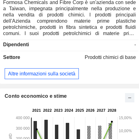
Formosa Chemicals and Fibre Corp è un'azienda con sede
a Taiwan, impegnata principalmente nella produzione e
nella vendita di prodotti chimici. I prodotti principali
dell'Azienda comprendono materie prime plastiche
petrolchimiche, prodotti in fibra sintetica e prodotti fluidi
comuni. I suoi prodotti petrolchimici di materie prime
plastiche includono benzene, paraxilene (PX), o-xilene
Dipendenti
-
(OX), toluene, meta-xilene, stirene monomero (SM), fenolo
sintetico, acetone, acido tereftalico puro, acido isoftalico
Settore
Prodotti chimici di base
puro, polistirene, polipropilene, resina di policarbonato,
acrilonitrile, butadiene e copolimeri di stirene. I suoi prodotti
in fibra sintetica includono il cotone rayon, il solfato di sodio,
Altre informazioni sulla società
il filato di nylon, la seta grezza di nylon, la seta lavorata di
nylon e il filato in fiocco. I suoi prodotti di fluidi comuni
includono elettricità, acqua filtrata, acqua refrigerata, acqua
dolce, acqua pura e vapore. L'Azienda opera in Cina
Conto economico e stime
continentale, Asia, Medio Oriente, Sud America, Europa e
altri mercati.