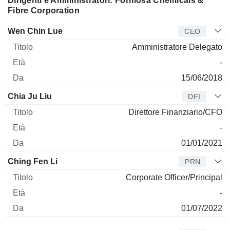
Dirigenti e Amministratori: Formosa Chemicals &
Fibre Corporation
Manager
Titolo
Età
Da
Wen Chin Lue
CEO
Amministratore Delegato
-
15/06/2018
Chia Ju Liu
DFI
Direttore Finanziario/CFO
-
01/01/2021
Ching Fen Li
PRN
Corporate Officer/Principal
-
01/07/2022