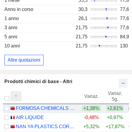
1 mese
55,5
77,6
Anno in corso
30,3
77,6
1 anno
26,1
77,6
3 anni
21,75
77,6
5 anni
21,75
84,9
10 anni
21,75
130
Altre quotazioni
Prodotti chimici di base - Altri
Variaz.
V
Variaz.
5g.
FORMOSA CHEMICALS & FIBRE CORPORATION
+1,38%
+2,61%
+
AIR LIQUIDE
-0,48%
+0,97%
NAN YA PLASTICS CORPORATION
+5,32%
+17,87%
+