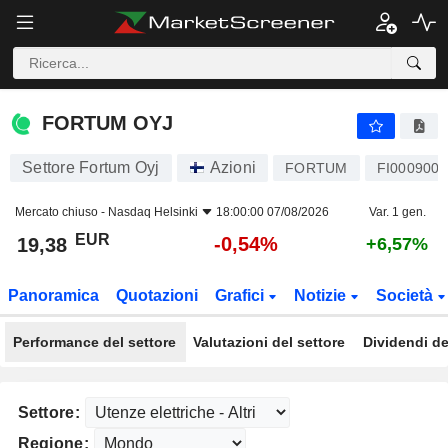
FORTUM OYJ
19,38
€
-0,54%
FORTUM OYJ
Settore Fortum Oyj
Azioni
FORTUM
FI000900
Mercato chiuso -
Nasdaq Helsinki
18:00:00 07/08/2026
Var. 1 gen.
EUR
-0,54%
19,38
+6,57%
Panoramica
Quotazioni
Grafici
Notizie
Società
Performance del settore
Valutazioni del settore
Dividendi de
Settore:
Regione: