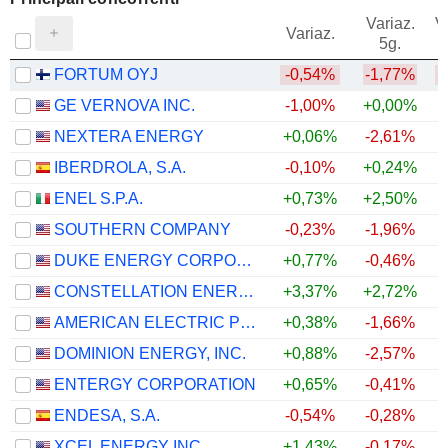
Variaz.
V
Variaz.
5g.
FORTUM OYJ
-0,54%
-1,77%
GE VERNOVA INC.
-1,00%
+0,00%
NEXTERA ENERGY
+0,06%
-2,61%
IBERDROLA, S.A.
-0,10%
+0,24%
ENEL S.P.A.
+0,73%
+2,50%
SOUTHERN COMPANY
-0,23%
-1,96%
DUKE ENERGY CORPORATION
+0,77%
-0,46%
CONSTELLATION ENERGY CORPORATION
+3,37%
+2,72%
AMERICAN ELECTRIC POWER COMPANY, INC.
+0,38%
-1,66%
DOMINION ENERGY, INC.
+0,88%
-2,57%
ENTERGY CORPORATION
+0,65%
-0,41%
ENDESA, S.A.
-0,54%
-0,28%
XCEL ENERGY INC.
+1,43%
-0,17%