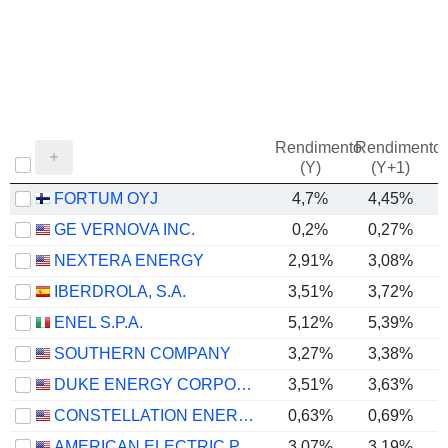
Rendimento
Rendimento
P
(Y)
(Y+1)
FORTUM OYJ
4,7%
4,45%
GE VERNOVA INC.
0,2%
0,27%
NEXTERA ENERGY
2,91%
3,08%
IBERDROLA, S.A.
3,51%
3,72%
ENEL S.P.A.
5,12%
5,39%
SOUTHERN COMPANY
3,27%
3,38%
DUKE ENERGY CORPORATION
3,51%
3,63%
CONSTELLATION ENERGY CORPORATION
0,63%
0,69%
AMERICAN ELECTRIC POWER COMPANY, INC.
3,07%
3,19%