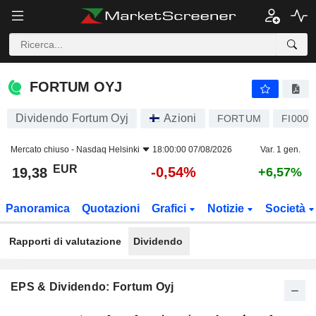
FORTUM OYJ
19,38
€
-0,54%
FORTUM OYJ
Dividendo Fortum Oyj
Azioni
FORTUM
FI0009
Mercato chiuso -
Nasdaq Helsinki
18:00:00 07/08/2026
Var. 1 gen.
EUR
-0,54%
19,38
+6,57%
Panoramica
Quotazioni
Grafici
Notizie
Società
Rapporti di valutazione
Dividendo
EPS & Dividendo: Fortum Oyj