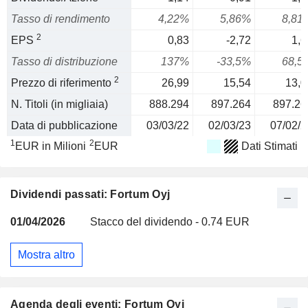
Tasso di rendimento
4,22%
5,86%
8,81
2
EPS
0,83
-2,72
1,6
Tasso di distribuzione
137%
-33,5%
68,5
2
Prezzo di riferimento
26,99
15,54
13,0
N. Titoli (in migliaia)
888.294
897.264
897.26
Data di pubblicazione
03/03/22
02/03/23
07/02/2
1
2
EUR in Milioni
EUR
Dati Stimati
Dividendi passati: Fortum Oyj
01/04/2026
Stacco del dividendo - 0.74 EUR
Mostra altro
Agenda degli eventi: Fortum Oyj