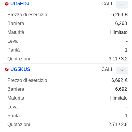
UG5EDJ
CALL
6,263
€
6,263
Illimitato
-
1
3.11 / 3.2
UG5KUS
CALL
6,692
€
6,692
Illimitato
-
1
2.71 / 2.8