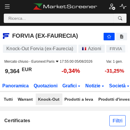
FORVIA (EX-FAURECIA)
9,364
€
-0,34%
FORVIA (EX-FAURECIA)
Knock-Out Forvia (ex-Faurecia)
Azioni
FRVIA
Mercato chiuso -
Euronext Paris
17:55:00 05/08/2026
Var. 1 gen.
EUR
-0,34%
9,364
-31,25%
Panoramica
Quotazioni
Grafici
Notizie
Società
Tutti
Warrant
Knock-Out
Prodotti a leva
Prodotti d'inve
Filtri
Certificates