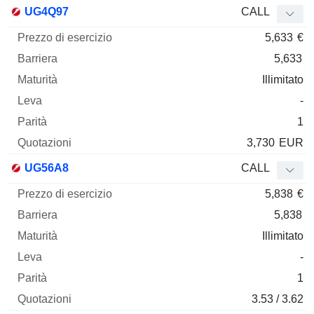
Prezzo
UG4Q97
CALL
di
5,633
€
esercizio
Barriera
Maturità
Elasticità
Mnemo
Tipo
Parità
5,633
Illimitato
-
1
3,730
EUR
UG56A8
CALL
5,838
€
5,838
Illimitato
-
1
3.53 / 3.62