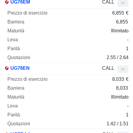
UG76EM
CALL
6,855
€
6,855
Illimitato
-
1
2.55 / 2.64
UG76EN
CALL
8,033
€
8,033
Illimitato
-
1
1.42 / 1.51