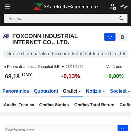
FOXCONN INDUSTRIAL INTERNET CO., LTD.
68,18
¥
-0,13%
FOXCONN INDUSTRIAL
INTERNET CO., LTD.
Grafico Comparativo Foxconn Industrial Internet Co., Ltd.
Prezzo di chiusura
Shanghai S.E.
07/08/2026
Var. 1 gen.
CNY
-0,13%
68,18
+9,88%
Panoramica
Quotazioni
Grafici
Notizie
Società
Analisi Tecnica
Grafico Statico
Grafico Total Return
Grafi