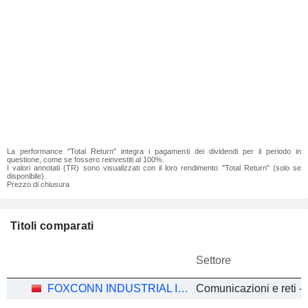
La performance "Total Return" integra i pagamenti dei dividendi per il periodo in
questione, come se fossero reinvestiti al 100%.
I valori annotati (TR) sono visualizzati con il loro rendimento "Total Return" (solo se
disponibile).
Prezzo di chiusura
Titoli comparati
Settore
FOXCONN INDUSTRIAL INTERNET CO., LTD.
Comunicazioni e reti - A