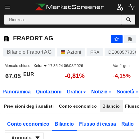
FRAPORT AG
67,05
€
-0,81%
FRAPORT AG
Bilancio Fraport AG
Azioni
FRA
DE000577330
Mercato chiuso -
Xetra
17:35:24 06/08/2026
Var. 1 gen.
EUR
-0,81%
67,05
-4,15%
Panoramica
Quotazioni
Grafici
Notizie
Società
Previsioni degli analisti
Conto economico
Bilancio
Flusso
Conto economico
Bilancio
Flusso di cassa
Ratio f
Annuale