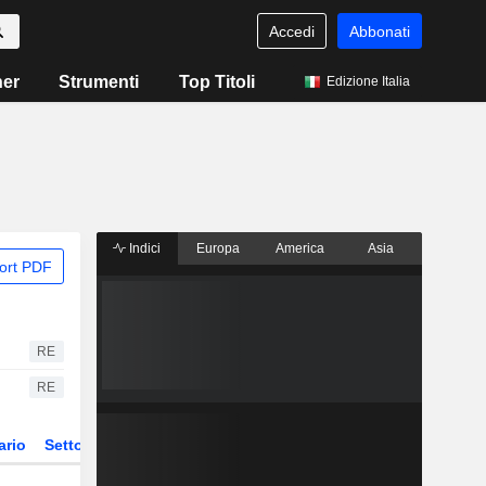
Accedi
Abbonati
ner
Strumenti
Top Titoli
Edizione Italia
Indici
Europa
America
Asia
ort PDF
RE
RE
ario
Settore
Derivati
ETF