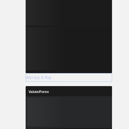
Altri top & flop
Valute/Forex