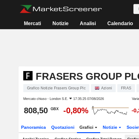
Mercati
Notizie
Analisi
Calendario
FRASERS GROUP PL
Grafico Notizie Frasers Group Plc
Azioni
FRAS
Mercato chiuso -
London S.E.
17:35:25 07/08/2026
Vari
808,50
-0,80%
GBX
-0
Panoramica
Quotazioni
Grafici
Notizie
Socie