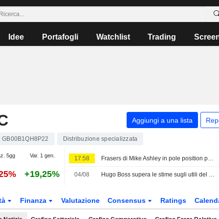
Idee
Portafogli
Watchlist
Trading
Scree
C
Aggiungi a una lista
Rep
GB00B1QH8P22
Distribuzione specializzata
az. 5gg
Var. 1 gen.
17:58
Frasers di Mike Ashley in pole position per l'acquisto di Harvey Nichols, secondo Sky News
,25%
+19,25%
04/08
Hugo Boss supera le stime sugli utili del secondo trimestre e conferma i target annuali
tà
Finanza
Valutazione
Consensus
Ratings
Calend