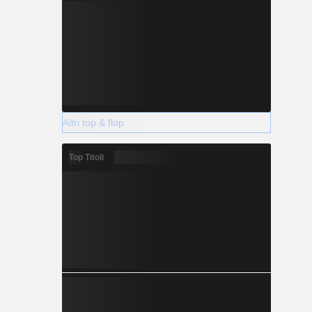
Altri top & flop
Top Titoli