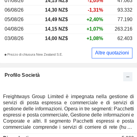
07/08/26
14,15 NZ$
-1,05%
47.063
06/08/26
14,30 NZ$
-1,31%
93.332
05/08/26
14,49 NZ$
+2,40%
77.190
04/08/26
14,15 NZ$
+1,07%
263.216
03/08/26
14,00 NZ$
+1,08%
62.403
Altre quotazioni
Prezzo di chiusura New Zealand S.E.
Profilo Società
Freightways Group Limited è impegnata nella gestione di
servizi di posta espressa e commerciale e di servizi di
gestione delle informazioni. Opera in tre segmenti: Pacchetti
espressi e posta commerciale, Gestione delle informazioni e
Corporate e altri. Il segmento Pacchetti espressi e posta
commerciale comprende i servizi di corriere di rete (hub e
spoke), trasporto espresso, trasporto refrigerato, corriere