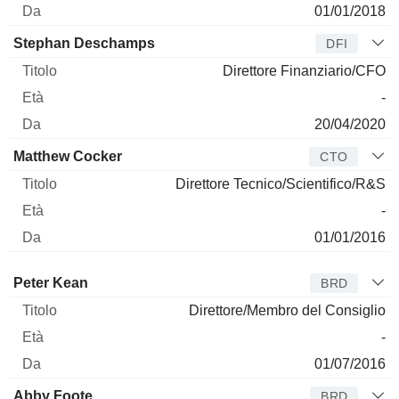
01/01/2018
Stephan Deschamps
DFI
Direttore Finanziario/CFO
-
20/04/2020
Matthew Cocker
CTO
Direttore Tecnico/Scientifico/R&S
-
01/01/2016
Amministratore
Titolo
Età
Da
Peter Kean
BRD
Direttore/Membro del Consiglio
-
01/07/2016
Abby Foote
BRD