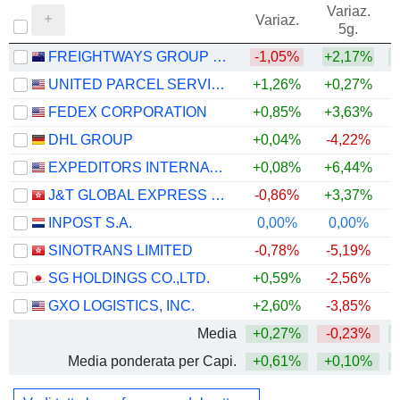
Variaz.
V
Variaz.
5g.
FREIGHTWAYS GROUP LIMITED
-1,05%
+2,17%
+
UNITED PARCEL SERVICE, INC.
+1,26%
+0,27%
+
FEDEX CORPORATION
+0,85%
+3,63%
+
DHL GROUP
+0,04%
-4,22%
+
EXPEDITORS INTERNATIONAL OF WASHINGTON INC.
+0,08%
+6,44%
+
J&T GLOBAL EXPRESS LIMITED
-0,86%
+3,37%
INPOST S.A.
0,00%
0,00%
+
SINOTRANS LIMITED
-0,78%
-5,19%
SG HOLDINGS CO.,LTD.
+0,59%
-2,56%
GXO LOGISTICS, INC.
+2,60%
-3,85%
Media
+0,27%
-0,23%
+
Media ponderata per Capi.
+0,61%
+0,10%
+