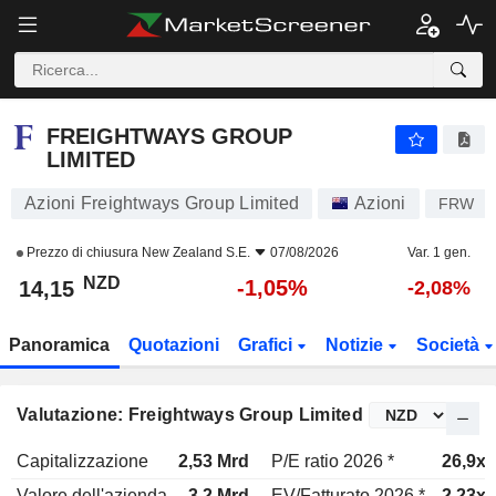
FREIGHTWAYS GROUP LIMITED
14,15
$
-1,05%
FREIGHTWAYS GROUP
LIMITED
Azioni Freightways Group Limited
Azioni
FRW
Prezzo di chiusura
New Zealand S.E.
07/08/2026
Var. 1 gen.
NZD
-1,05%
14,15
-2,08%
Panoramica
Quotazioni
Grafici
Notizie
Società
Valutazione: Freightways Group Limited
Capitalizzazione
2,53 Mrd
P/E ratio 2026 *
26,9x
Valore dell'azienda
3,2 Mrd
EV/Fatturato 2026 *
2,23x