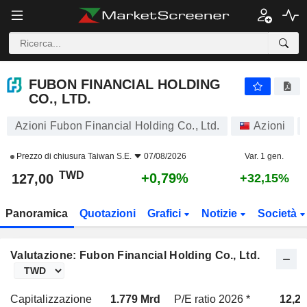
FUBON FINANCIAL HOLDING CO., LTD.
127,00
NT$
+0,79%
FUBON FINANCIAL HOLDING
CO., LTD.
Azioni Fubon Financial Holding Co., Ltd.
Azioni
Prezzo di chiusura
Taiwan S.E.
07/08/2026
Var. 1 gen.
TWD
+0,79%
127,00
+32,15%
Panoramica
Quotazioni
Grafici
Notizie
Società
Valutazione: Fubon Financial Holding Co., Ltd.
Capitalizzazione
1.779 Mrd
P/E ratio 2026 *
12,2x