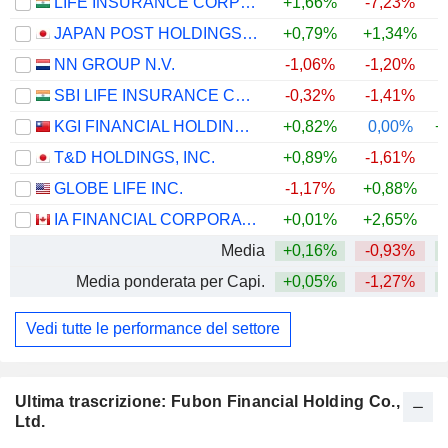
LIFE INSURANCE CORPORATION OF INDIA
+1,66%
-7,23%
JAPAN POST HOLDINGS CO., LTD.
+0,79%
+1,34%
+
NN GROUP N.V.
-1,06%
-1,20%
+
SBI LIFE INSURANCE COMPANY LIMITED
-0,32%
-1,41%
KGI FINANCIAL HOLDING CO., LTD.
+0,82%
0,00%
+
T&D HOLDINGS, INC.
+0,89%
-1,61%
+
GLOBE LIFE INC.
-1,17%
+0,88%
+
IA FINANCIAL CORPORATION INC.
+0,01%
+2,65%
+
Media
+0,16%
-0,93%
+
Media ponderata per Capi.
+0,05%
-1,27%
+
Vedi tutte le performance del settore
Ultima trascrizione: Fubon Financial Holding Co.,
Ltd.