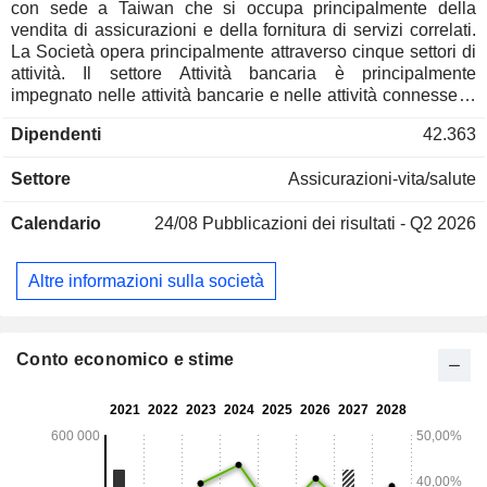
con sede a Taiwan che si occupa principalmente della
vendita di assicurazioni e della fornitura di servizi correlati.
La Società opera principalmente attraverso cinque settori di
attività. Il settore Attività bancaria è principalmente
impegnato nelle attività bancarie e nelle attività connesse. Il
settore Assicurazione Danni/Infortuni è principalmente
Dipendenti
42.363
impegnato nella fornitura di varie assicurazioni. Il settore
Assicurazioni Vita è principalmente impegnato nella
Settore
Assicurazioni-vita/salute
fornitura di assicurazioni sulla vita. Il settore Titoli è
impegnato nella negoziazione di titoli e prodotti correlati. Il
Calendario
24/08
Pubblicazioni dei risultati - Q2 2026
settore Altro è impegnato nelle attività di holding finanziaria,
venture capital, asset management e lotterie sportive.
Altre informazioni sulla società
Conto economico e stime