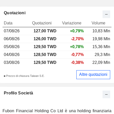
Quotazioni
Data
Quotazioni
Variazione
Volume
07/08/26
127,00 TWD
+0,79%
10,83 Mln
06/08/26
126,00 TWD
-2,70%
19,98 Mln
05/08/26
129,50 TWD
+0,78%
15,36 Mln
04/08/26
128,50 TWD
-0,77%
29,3 Mln
03/08/26
129,50 TWD
-0,38%
22,09 Mln
Altre quotazioni
Prezzo di chiusura Taiwan S.E.
Profilo Società
Fubon Financial Holding Co Ltd è una holding finanziaria