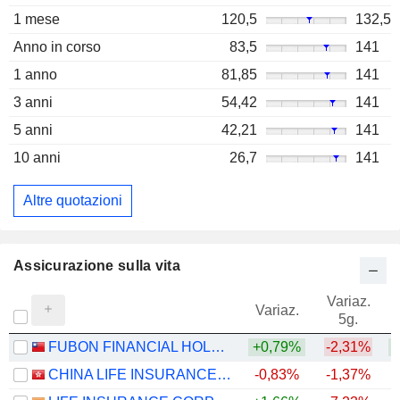
1 mese
120,5
132,5
Anno in corso
83,5
141
1 anno
81,85
141
3 anni
54,42
141
5 anni
42,21
141
10 anni
26,7
141
Altre quotazioni
Assicurazione sulla vita
Variaz.
V
Variaz.
5g.
FUBON FINANCIAL HOLDING CO., LTD.
+0,79%
-2,31%
+
CHINA LIFE INSURANCE COMPANY LIMITED
-0,83%
-1,37%
+