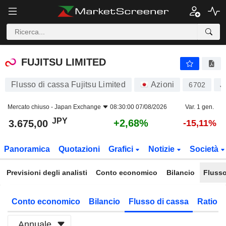
FUJITSU LIMITED
3.675,00
¥
+2,68%
FUJITSU LIMITED
Flusso di cassa Fujitsu Limited
Azioni
6702
J
Mercato chiuso -
Japan Exchange
08:30:00 07/08/2026
Var. 1 gen.
JPY
+2,68%
3.675,00
-15,11%
Panoramica
Quotazioni
Grafici
Notizie
Società
Previsioni degli analisti
Conto economico
Bilancio
Flusso
Conto economico
Bilancio
Flusso di cassa
Ratio f
Annuale