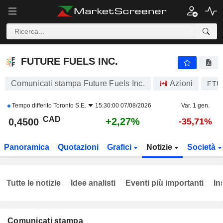
FUTURE FUELS INC.
0,4500
$
+2,27%
FUTURE FUELS INC.
Comunicati stampa Future Fuels Inc.
Azioni
FTU
Tempo differito
Toronto S.E.
15:30:00 07/08/2026
Var. 1 gen.
CAD
+2,27%
0,4500
-35,71%
Panoramica
Quotazioni
Grafici
Notizie
Società
Tutte le notizie
Idee analisti
Eventi più importanti
In
Comunicati stampa