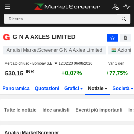
G N A AXLES LIMITED
530,15
₹
+0,07%
G N A AXLES LIMITED
Analisi MarketScreener G N A Axles Limited
Azioni
Mercato chiuso -
Bombay S.E.
12:02:23 06/08/2026
Var. 1 gen.
INR
+0,07%
530,15
+77,75%
Panoramica
Quotazioni
Grafici
Notizie
Società
Tutte le notizie
Idee analisti
Eventi più importanti
In
Analisi MarketScreener