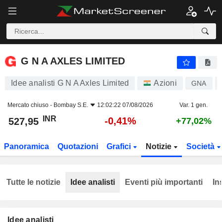
G N A AXLES LIMITED
527,95
₹
-0,41%
G N A AXLES LIMITED
Idee analisti G N A Axles Limited
Azioni
GNA
Mercato chiuso -
Bombay S.E.
12:02:22 07/08/2026
Var. 1 gen.
INR
-0,41%
527,95
+77,02%
Panoramica
Quotazioni
Grafici
Notizie
Società
Tutte le notizie
Idee analisti
Eventi più importanti
In
Idee analisti