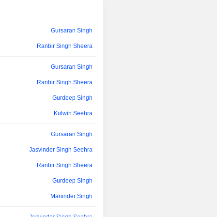
VPO Gulabgarh Jattan (strada 
Hoshiarpur). La controllata dell'az
Axles Inc.
Gursaran Singh
Ranbir Singh Sheera
Gursaran Singh
Ranbir Singh Sheera
Gurdeep Singh
Kulwin Seehra
Gursaran Singh
Jasvinder Singh Seehra
Ranbir Singh Sheera
Gurdeep Singh
Maninder Singh