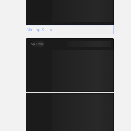
Phagwara-
ienda è GNA
Altri top & flop
Top Titoli