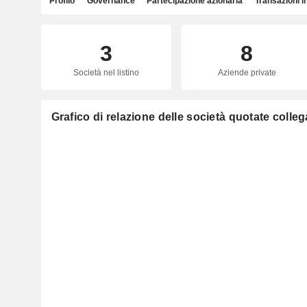
Profilo
Governance
Partecipazione azionaria
Transazioni i
3
8
Società nel listino
Aziende private
Grafico di relazione delle società quotate colle