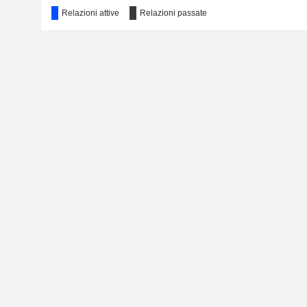
GNA Investment Ltd.
Relazioni attive
Relazioni passate
Friends Castings Pvt Ltd.
Industrial Machinery
Opal Engines Pvt Ltd.
Gna Gears Ltd.
GNA University