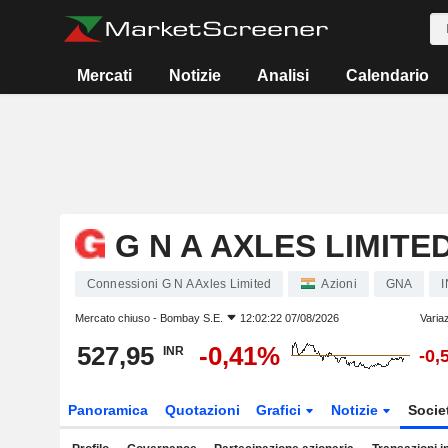
Mercati
Notizie
Analisi
Calendario
G N A AXLES LIMITE
Connessioni G N A Axles Limited
Azioni
GNA
Mercato chiuso -
Bombay S.E.
12:02:22 07/08/2026
Varia
527,95
-0,41%
INR
-0,
Panoramica
Quotazioni
Grafici
Notizie
Socie