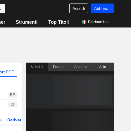
Accedi
Abbonati
ner
Strumenti
Top Titoli
Edizione Italia
Indici
Europa
America
Asia
ort PDF
RE
CI
Derivati