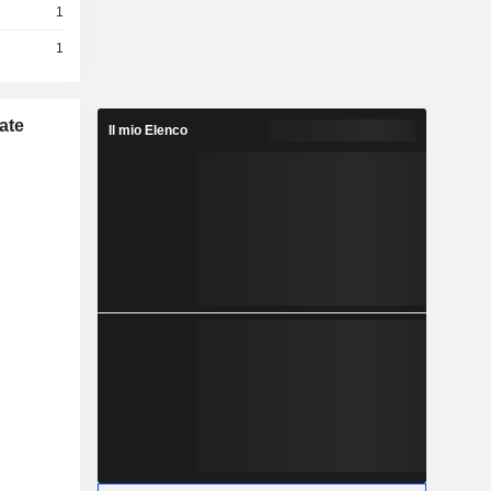
1
1
ate
Il mio Elenco