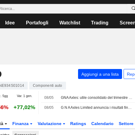
Idee
Portafogli
Watchlist
Trading
Scree
D
Aggiungi a una lista
Rep
INE934S01014
Componenti auto
z. 5gg
Var. 1 gen.
08/05
GNA Axles: utile consolidato del trimestre di marzo a 308,2 milioni di rupie
56%
+77,02%
08/05
G N A Axles Limited annuncia i risultati finanziari per il quarto trimestre e l'intero esercizio chiusi al 31 marzo 2026
tà
Finanza
Valutazione
Ratings
Calendario
Settore