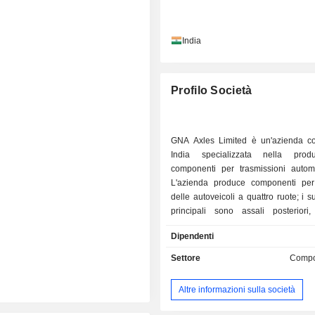
India
Profilo Società
GNA Axles Limited è un'azienda c
India specializzata nella prod
componenti per trasmissioni automob
L'azienda produce componenti per 
delle autoveicoli a quattro ruote; i s
principali sono assali posteriori,
trasmissione, fuselli e altri c
Dipendenti
automobilistici destinati alla vendita
nazionale ed estero. Le categorie d
Settore
Compo
dell'azienda comprendono veicoli co
autovetture, veicoli fuoristrada e a
Altre informazioni sulla società
flangia. L'azienda dispone di st
produttivi nello Stato del Punjab, a