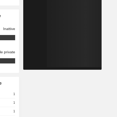
e
Inattive
e private
e
1
1
1