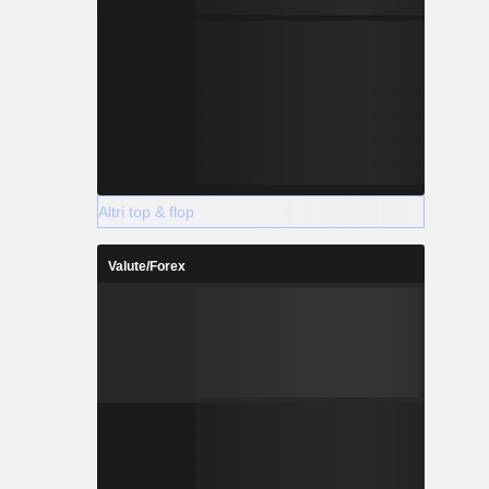
Altri top & flop
Valute/Forex