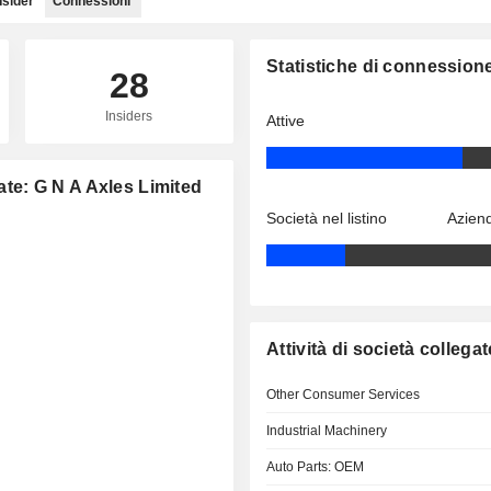
nsider
Connessioni
Statistiche di connession
28
Insiders
Attive
gate: G N A Axles Limited
Società nel listino
Aziend
Attività di società collegat
Other Consumer Services
Industrial Machinery
Auto Parts: OEM