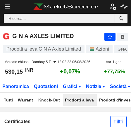
G N A AXLES LIMITED
530,15
₹
+0,07%
G N A AXLES LIMITED
Prodotti a leva G N A Axles Limited
Azioni
GNA
Mercato chiuso -
Bombay S.E.
12:02:23 06/08/2026
Var. 1 gen.
INR
+0,07%
530,15
+77,75%
Panoramica
Quotazioni
Grafici
Notizie
Società
Tutti
Warrant
Knock-Out
Prodotti a leva
Prodotti d'inve
Filtri
Certificates