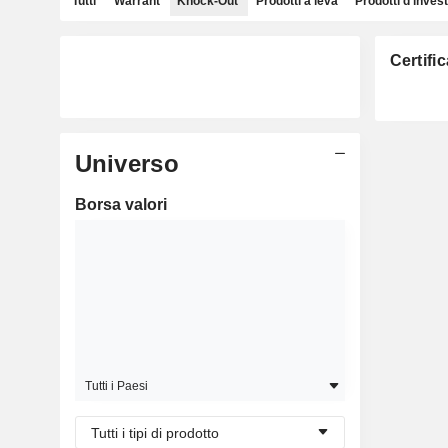
Tutti
Warrant
Knock-Out
Prodotti a leva
Prodotti d'inves
Certifi
Universo
Borsa valori
Tutti i Paesi
Tutti i tipi di prodotto