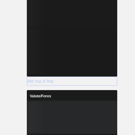
Altri top & flop
Valute/Forex