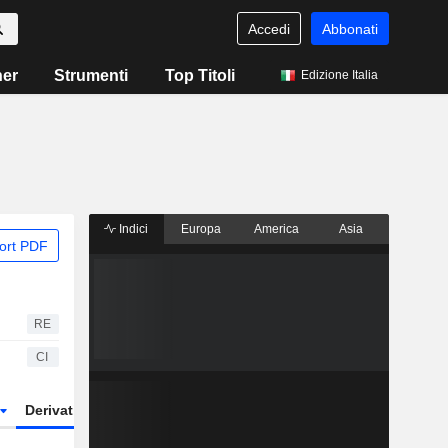
Accedi
Abbonati
ner
Strumenti
Top Titoli
Edizione Italia
Indici
Europa
America
Asia
ort PDF
RE
CI
Derivati