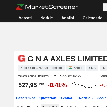
Mercati
Notizie
Analisi
Calendario
G N A AXLES LIMITE
Knock-Out G N A Axles Limited
Azioni
GNA
IN
Mercato chiuso -
Bombay S.E.
12:02:22 07/08/2026
Varia
527,95
-0,41%
INR
-1,
Panoramica
Quotazioni
Grafici
Notizie
Socie