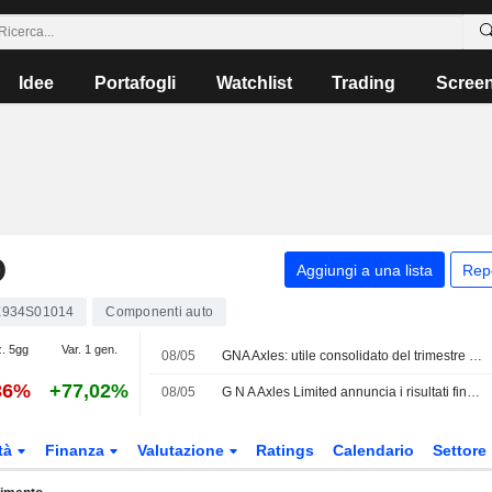
Idee
Portafogli
Watchlist
Trading
Scree
D
Aggiungi a una lista
Rep
E934S01014
Componenti auto
z. 5gg
Var. 1 gen.
08/05
GNA Axles: utile consolidato del trimestre di marzo a 308,2 milioni di rupie
36%
+77,02%
08/05
G N A Axles Limited annuncia i risultati finanziari per il quarto trimestre e l'intero esercizio chiusi al 31 marzo 2026
tà
Finanza
Valutazione
Ratings
Calendario
Settore