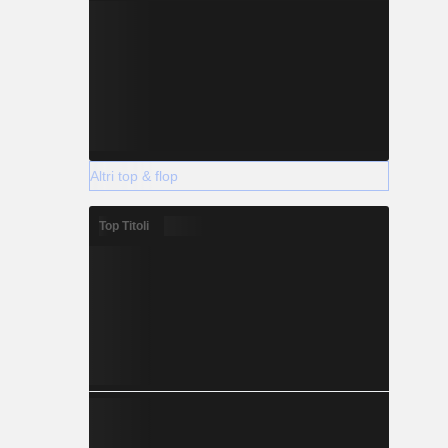
Altri top & flop
Top Titoli