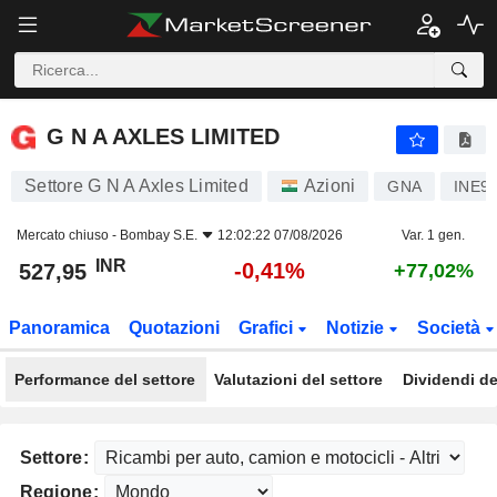
G N A AXLES LIMITED
527,95
₹
-0,41%
G N A AXLES LIMITED
Settore G N A Axles Limited
Azioni
GNA
INE9
Mercato chiuso -
Bombay S.E.
12:02:22 07/08/2026
Var. 1 gen.
INR
-0,41%
527,95
+77,02%
Panoramica
Quotazioni
Grafici
Notizie
Società
Performance del settore
Valutazioni del settore
Dividendi de
Settore:
Regione: