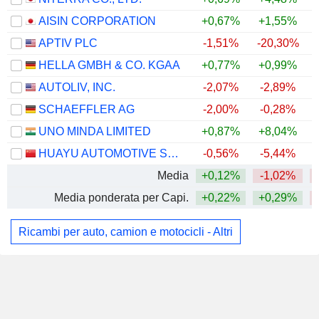
AISIN CORPORATION
+0,67%
+1,55%
APTIV PLC
-1,51%
-20,30%
HELLA GMBH & CO. KGAA
+0,77%
+0,99%
AUTOLIV, INC.
-2,07%
-2,89%
SCHAEFFLER AG
-2,00%
-0,28%
UNO MINDA LIMITED
+0,87%
+8,04%
+
HUAYU AUTOMOTIVE SYSTEMS COMPANY LIMITED
-0,56%
-5,44%
Media
+0,12%
-1,02%
Media ponderata per Capi.
+0,22%
+0,29%
Ricambi per auto, camion e motocicli - Altri