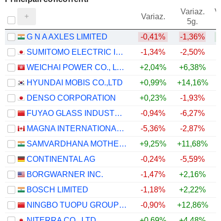
Variaz.
V
Variaz.
5g.
G N A AXLES LIMITED
-0,41%
-1,36%
+
SUMITOMO ELECTRIC INDUSTRIES, LTD.
-1,34%
-2,50%
WEICHAI POWER CO., LTD.
+2,04%
+6,38%
HYUNDAI MOBIS CO.,LTD
+0,99%
+14,16%
DENSO CORPORATION
+0,23%
-1,93%
FUYAO GLASS INDUSTRY GROUP CO., LTD.
-0,94%
-6,27%
MAGNA INTERNATIONAL INC.
-5,36%
-2,87%
SAMVARDHANA MOTHERSON INTERNATIONAL LIMITED
+9,25%
+11,68%
+
CONTINENTAL AG
-0,24%
-5,59%
BORGWARNER INC.
-1,47%
+2,16%
BOSCH LIMITED
-1,18%
+2,22%
NINGBO TUOPU GROUP CO.,LTD.
-0,90%
+12,86%
NITERRA CO., LTD.
+0,69%
+4,48%