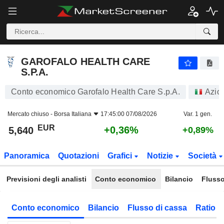
GAROFALO HEALTH CARE S.P.A.
5,640
€
+0,36%
GAROFALO HEALTH CARE
S.P.A.
Conto economico Garofalo Health Care S.p.A.
Azio
Mercato chiuso -
Borsa Italiana
17:45:00 07/08/2026
Var. 1 gen.
EUR
+0,36%
5,640
+0,89%
Panoramica
Quotazioni
Grafici
Notizie
Società
Previsioni degli analisti
Conto economico
Bilancio
Flusso
Conto economico
Bilancio
Flusso di cassa
Ratio f