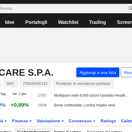
Idee
Portafogli
Watchlist
Trading
Scree
ARE S.P.A.
Aggiungi a una lista
Rep
GHC
IT0005345233
Prestatari di assistenza sanitaria
. 5gg
Var. 1 gen.
27/07
Martigiani cede 8.000 azioni Garofalo Health Care
0%
+0,89%
18/06
Borse contrastate; Londra maglia nera
tà
Finanza
Valutazione
Consensus
Ratings
Calen