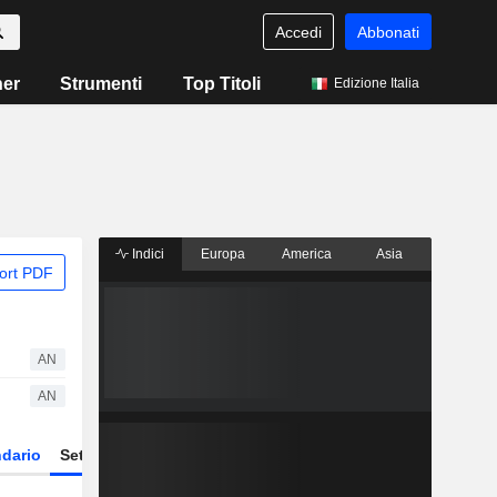
Accedi
Abbonati
ner
Strumenti
Top Titoli
Edizione Italia
Indici
Europa
America
Asia
ort PDF
AN
AN
dario
Settore
Derivati