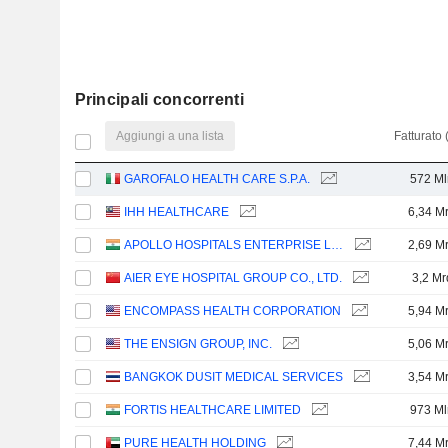
Principali concorrenti
Aggiungi a una lista
Fatturato 
GAROFALO HEALTH CARE S.P.A.
572 Ml
IHH HEALTHCARE
6,34 M
APOLLO HOSPITALS ENTERPRISE LIMITED
2,69 M
AIER EYE HOSPITAL GROUP CO., LTD.
3,2 Mr
ENCOMPASS HEALTH CORPORATION
5,94 M
THE ENSIGN GROUP, INC.
5,06 M
BANGKOK DUSIT MEDICAL SERVICES
3,54 M
FORTIS HEALTHCARE LIMITED
973 Ml
PURE HEALTH HOLDING
7,44 M