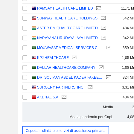
RAMSAY HEALTH CARE LIMITED
11,71 M
SUNWAY HEALTHCARE HOLDINGS
542 Ml
ASTER DM QUALITY CARE LIMITED
484 Ml
NARAYANA HRUDAYALAYA LIMITED
842 Ml
MOUWASAT MEDICAL SERVICES COMPANY
859 Ml
KPJ HEALTHCARE
1,05 M
DALLAH HEALTHCARE COMPANY
1,08 M
DR. SOLIMAN ABDEL KADER FAKEEH HOSPITAL COMPANY
824 Ml
SURGERY PARTNERS, INC.
3,31 M
AKDITAL S.A
484 Ml
Media
Media ponderata per Capi.
4,0
Ospedali, cliniche e servizi di assistenza primaria