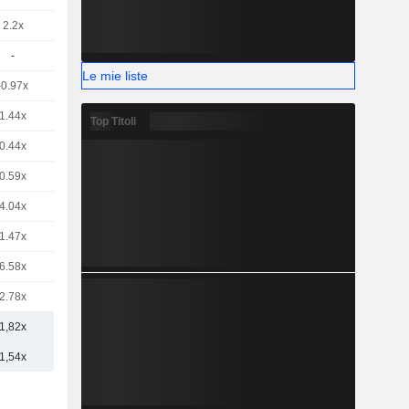
2.2x
-
Le mie liste
-0.97x
1.44x
Top Titoli
0.44x
0.59x
4.04x
1.47x
6.58x
2.78x
1,82x
1,54x