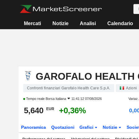
Mercati
Notizie
Analisi
Calendario
GAROFALO HEALTH C
Confronti finanziari Garofalo Health Care S.p.A.
Azioni
Tempo reale
Borsa Italiana
11:41:12 07/08/2026
Variaz
5,640
+0,36%
EUR
0,0
Panoramica
Quotazioni
Grafici
Notizie
Socie