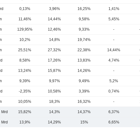
rd
0,13%
3,96%
16,25%
1,41%
n
11,46%
14,44%
9,58%
5,45%
n
129,95%
12,46%
9,33%
-
n
10,2%
14,8%
19,74%
-
n
25,51%
27,32%
22,38%
14,44%
rd
8,58%
17,26%
13,83%
4,74%
rd
13,24%
15,87%
14,26%
-
n
9,39%
9,97%
9,49%
5,2%
rd
-2,35%
10,58%
3,39%
0,74%
n
10,05%
18,3%
16,32%
-
3 Mrd
15,82%
14,3%
14,37%
6,37%
8 Mrd
13,9%
14,29%
15%
6,65%