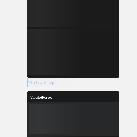
Altri top & flop
Valute/Forex