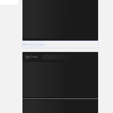
Altri top & flop
Top Titoli