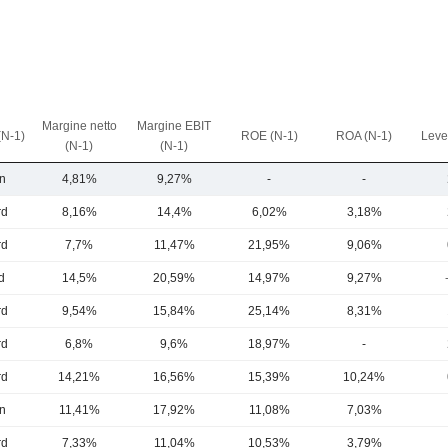
Margine netto
Margine EBIT
(N-1)
ROE (N-1)
ROA (N-1)
Leve
(N-1)
(N-1)
n
4,81%
9,27%
-
-
rd
8,16%
14,4%
6,02%
3,18%
rd
7,7%
11,47%
21,95%
9,06%
d
14,5%
20,59%
14,97%
9,27%
rd
9,54%
15,84%
25,14%
8,31%
rd
6,8%
9,6%
18,97%
-
rd
14,21%
16,56%
15,39%
10,24%
n
11,41%
17,92%
11,08%
7,03%
rd
7,33%
11,04%
10,53%
3,79%