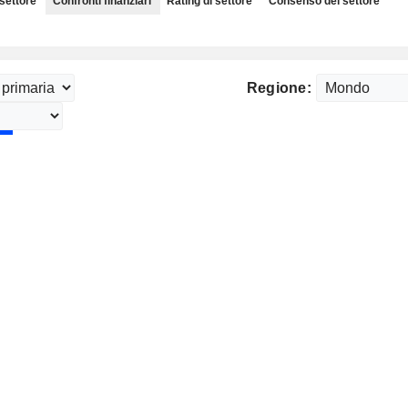
 settore
Confronti finanziari
Rating di settore
Consenso del settore
Regione: