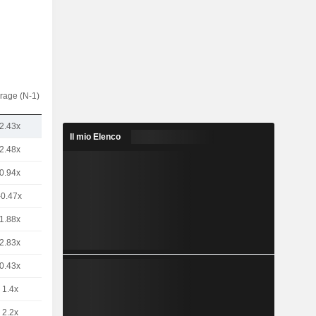
rage (N-1)
2.43x
Il mio Elenco
2.48x
0.94x
-0.47x
1.88x
2.83x
0.43x
1.4x
2.2x