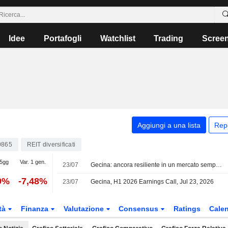
Idee
Portafogli
Watchlist
Trading
Scree
Aggiungi a una lista
Rep
0865
REIT diversificati
 5gg
Var. 1 gen.
23/07
Gecina: ancora resiliente in un mercato sempre più difficile
9%
-7,48%
23/07
Gecina, H1 2026 Earnings Call, Jul 23, 2026
tà
Finanza
Valutazione
Consensus
Ratings
Calen