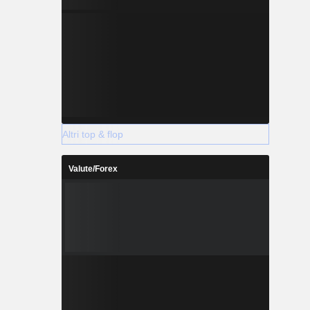
Altri top & flop
Valute/Forex