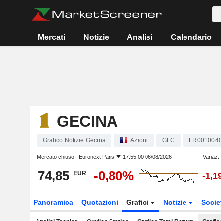
Mercati
Notizie
Analisi
Calendario
GECINA
Grafico Notizie Gecina
Azioni
GFC
FR001004
Mercato chiuso -
Euronext Paris
17:55:00 06/08/2026
Variaz.
74,85
-0,80%
EUR
-1,1
Panoramica
Quotazioni
Grafici
Notizie
Socie