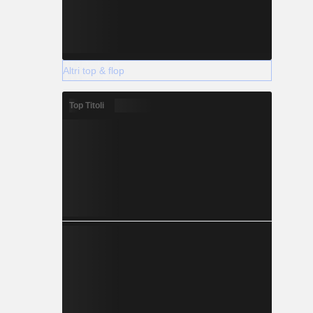
Altri top & flop
Top Titoli