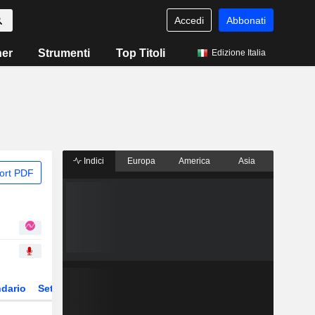
Accedi
Abbonati
ner
Strumenti
Top Titoli
Edizione Italia
Indici
Europa
America
Asia
ort PDF
dario
Settore
Derivati
ETF