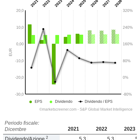
Periodo fiscale:
2021
2022
2023
Dicembre
2
Dividendo/Azione
5,3
5,3
5,