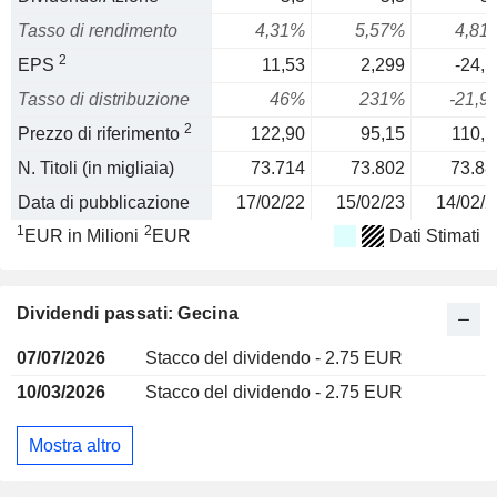
Tasso di rendimento
4,31%
5,57%
4,81
2
EPS
11,53
2,299
-24,1
Tasso di distribuzione
46%
231%
-21,9
2
Prezzo di riferimento
122,90
95,15
110,1
N. Titoli (in migliaia)
73.714
73.802
73.88
Data di pubblicazione
17/02/22
15/02/23
14/02/2
1
2
EUR in Milioni
EUR
Dati Stimati
Dividendi passati: Gecina
07/07/2026
Stacco del dividendo - 2.75 EUR
10/03/2026
Stacco del dividendo - 2.75 EUR
Mostra altro