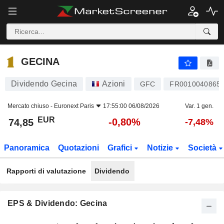
GECINA
74,85
€
-0,80%
GECINA
Dividendo Gecina
Azioni
GFC
FR0010040865
Mercato chiuso -
Euronext Paris
17:55:00 06/08/2026
Var. 1 gen.
EUR
-0,80%
74,85
-7,48%
Panoramica
Quotazioni
Grafici
Notizie
Società
Rapporti di valutazione
Dividendo
EPS & Dividendo: Gecina