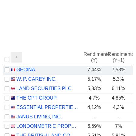
Rendimento
Rendimento
P
(Y)
(Y+1)
GECINA
7,44%
7,53%
W. P. CAREY INC.
5,17%
5,3%
LAND SECURITIES PLC
5,83%
6,11%
THE GPT GROUP
4,7%
4,85%
ESSENTIAL PROPERTIES REALTY TRUST, INC.
4,12%
4,3%
JANUS LIVING, INC.
-
-
LONDONMETRIC PROPERTY PLC
6,59%
7%
THE BRITISH LAND COMPANY PLC
5,51%
5,81%