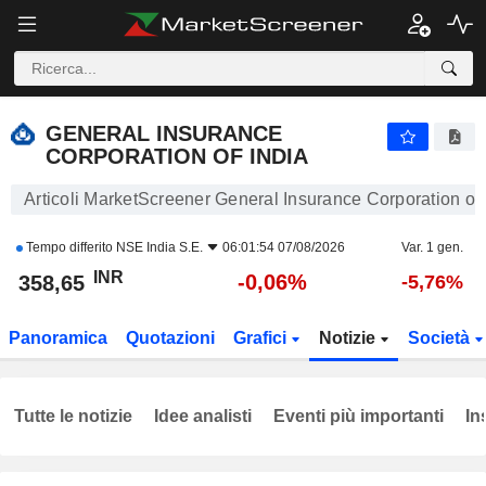
GENERAL INSURANCE CORPORATION OF INDIA
358,65
₹
-0,06%
GENERAL INSURANCE
CORPORATION OF INDIA
Articoli MarketScreener General Insurance Corporation of 
Tempo differito
NSE India S.E.
06:01:54 07/08/2026
Var. 1 gen.
INR
-0,06%
358,65
-5,76%
Panoramica
Quotazioni
Grafici
Notizie
Società
Tutte le notizie
Idee analisti
Eventi più importanti
In