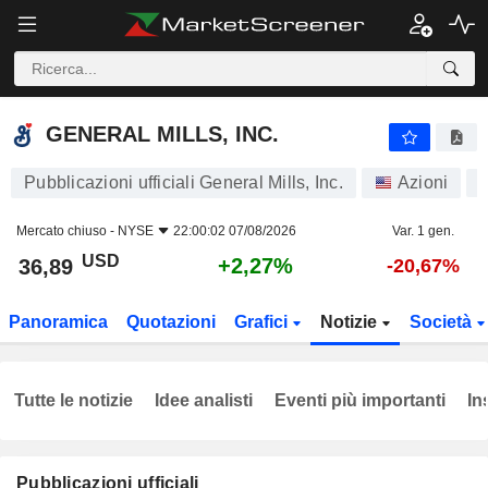
GENERAL MILLS, INC.
36,89
$
+2,27%
GENERAL MILLS, INC.
Pubblicazioni ufficiali General Mills, Inc.
Azioni
Mercato chiuso -
NYSE
22:00:02 07/08/2026
Var. 1 gen.
USD
+2,27%
36,89
-20,67%
Panoramica
Quotazioni
Grafici
Notizie
Società
Tutte le notizie
Idee analisti
Eventi più importanti
In
Pubblicazioni ufficiali