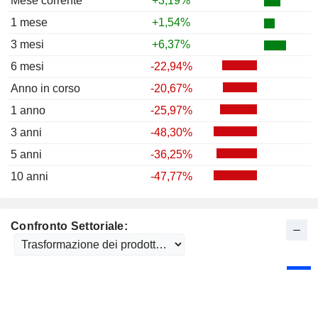
Mese corrente
+3,19%
1986
+41,10%
1 mese
+1,54%
1985
+20,15%
3 mesi
+6,37%
1984
-2,63%
6 mesi
-22,94%
1983
+7,18%
Anno in corso
-20,67%
1982
+35,89%
1 anno
-25,97%
1981
+32,87%
3 anni
-48,30%
1980
+8,00%
5 anni
-36,25%
1979
-15,61%
10 anni
-47,77%
1978
-2,47%
1977
-11,64%
Confronto Settoriale:
1976
+15,06%
1975
+47,53%
1974
-26,36%
1973
-14,56%