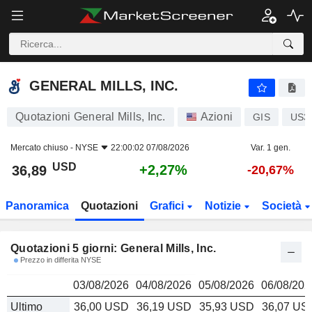
GENERAL MILLS, INC.
36,89
$
GENERAL MILLS, INC.
Quotazioni General Mills, Inc.
Azioni
GIS
US3
Mercato chiuso -
NYSE
22:00:02 07/08/2026
Var. 1 gen.
USD
+2,27%
36,89
-20,67%
Panoramica
Quotazioni
Grafici
Notizie
Società
Quotazioni 5 giorni: General Mills, Inc.
Prezzo in differita NYSE
03/08/2026
04/08/2026
05/08/2026
06/08/202
Ultimo
36,00 USD
36,19 USD
35,93 USD
36,07 US