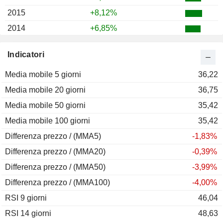
2015
+8,12%
2014
+6,85%
2013
+23,48%
Indicatori
2012
+0,02%
Media mobile 5 giorni
2011
+13,54%
36,22
Media mobile 20 giorni
2010
+0,52%
36,75
Media mobile 50 giorni
2009
+16,56%
35,42
Media mobile 100 giorni
2008
+6,58%
35,42
Differenza prezzo / (MMA5)
2007
-1,04%
-1,83%
Differenza prezzo / (MMA20)
2006
+16,79%
-0,39%
Differenza prezzo / (MMA50)
2005
-0,78%
-3,99%
Differenza prezzo / (MMA100)
2004
+9,74%
-4,00%
RSI 9 giorni
2003
-3,51%
46,04
RSI 14 giorni
2002
-9,73%
48,63