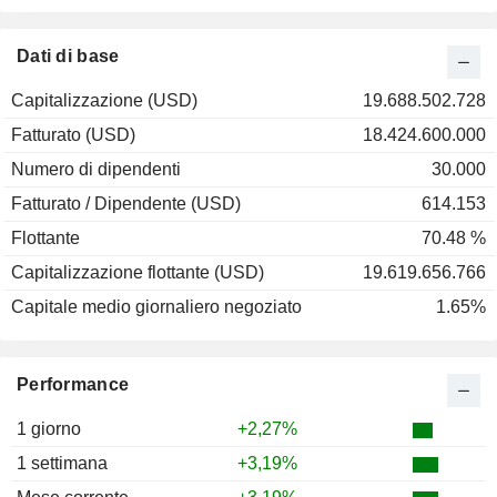
2001
+16,71%
2000
+24,65%
Dati di base
1999
-8,04%
Capitalizzazione (USD)
19.688.502.728
1998
+8,55%
Fatturato (USD)
18.424.600.000
1997
+12,57%
Numero di dipendenti
30.000
1996
+10,17%
Fatturato / Dipendente (USD)
614.153
1995
+1,09%
Flottante
70.48 %
1994
-5,97%
Capitalizzazione flottante (USD)
19.619.656.766
1993
-11,31%
Capitale medio giornaliero negoziato
1.65%
1992
-6,96%
1991
+50,26%
Performance
1990
+35,41%
1989
+39,52%
1 giorno
+2,27%
1988
+4,53%
1 settimana
+3,19%
1987
+15,07%