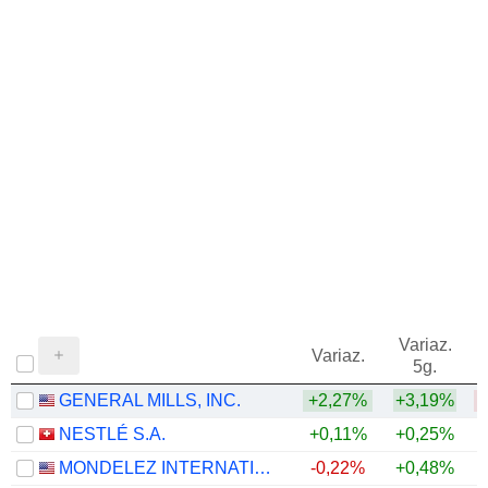
1972
+55,12%
1971
+26,72%
1970
-6,43%
1969
-2,10%
1968
+3,62%
Variaz.
V
Variaz.
5g.
GENERAL MILLS, INC.
+2,27%
+3,19%
NESTLÉ S.A.
+0,11%
+0,25%
+
MONDELEZ INTERNATIONAL, INC.
-0,22%
+0,48%