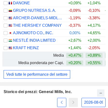
DANONE
+0,09%
+1,04%
GRUPO NUTRESA S. A.
-0,09%
-0,10%
+
ARCHER-DANIELS-MIDLAND COMPANY
-1,19%
-3,38%
+
THE HERSHEY COMPANY
-0,37%
+4,17%
AJINOMOTO CO., INC.
0,00%
+4,65%
+
NESTLÉ INDIA LIMITED
+2,67%
+2,00%
+
KRAFT HEINZ
+1,44%
-2,05%
Media
+0,47%
+0,89%
+
Media ponderata per Capi.
+0,20%
+0,55%
+
Vedi tutte le performance del settore
Storico dei prezzi: General Mills, Inc.