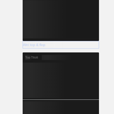
Altri top & flop
Top Titoli