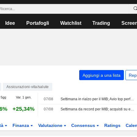
Idee
Portafogli
Watchlist
Trading
Scree
Aggiungi a una lista
Rep
Assicurazioni-vita/salute
 5gg
Var. 1 gen.
07/08
Settimana in rialzo per il MIB; Avio top performer, giù Stellantis
86%
+25,34%
07/08
Settimana da record per MIB; acquisti su europee
tà
Finanza
Valutazione
Consensus
Ratings
Calen