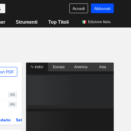
Accedi
Abbonati
ner
Strumenti
Top Titoli
Edizione Italia
Indici
Europa
America
Asia
ort PDF
AN
AN
dario
Settore
Derivati
ETF