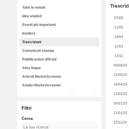
Trascriz
Tutte le notizie
Idee analisti
07/08
Eventi più importanti
21/05
Insiders
24/04
Trascrizioni
12/03
Comunicati stampa
13/11
Pubblicazioni ufficiali
06/08/25
Altre lingue
22/05/25
Articoli MarketScreener
24/04/25
Analisi MarketScreener
13/03/25
30/01/25
Filtri
21/01/25
Cerca
15/11/24