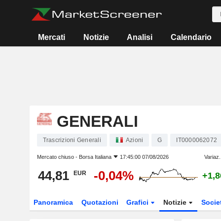
Mercati
Notizie
Analisi
Calendario
GENERALI
Trascrizioni Generali
Azioni
G
IT0000062072
Mercato chiuso -
Borsa Italiana
17:45:00 07/08/2026
Variaz.
44,81
-0,04%
EUR
+1,
Panoramica
Quotazioni
Grafici
Notizie
Socie