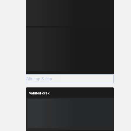
Altri top & flop
Valute/Forex