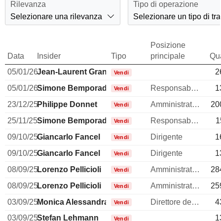
Rilevanza
Tipo di operazione
Selezionare una rilevanza
Selezionare un tipo di tr
Posizione
Data
Insider
Tipo
principale
Qua
05/01/26
Jean-Laurent Granier
2
Vendi
05/01/26
Simone Bemporad
Responsabile della comunicazione
1
Vendi
23/12/25
Philippe Donnet
Amministratore delegato
20
Vendi
25/11/25
Simone Bemporad
Responsabile della comunicazione
1
Vendi
09/10/25
Giancarlo Fancel
Dirigente
1
Vendi
09/10/25
Giancarlo Fancel
Dirigente
1
Vendi
08/09/25
Lorenzo Pellicioli
Amministratore
28
Vendi
08/09/25
Lorenzo Pellicioli
Amministratore
25
Vendi
03/09/25
Monica Alessandra Possa
Direttore delle risorse umane
4
Vendi
03/09/25
Stefan Lehmann
1
Vendi