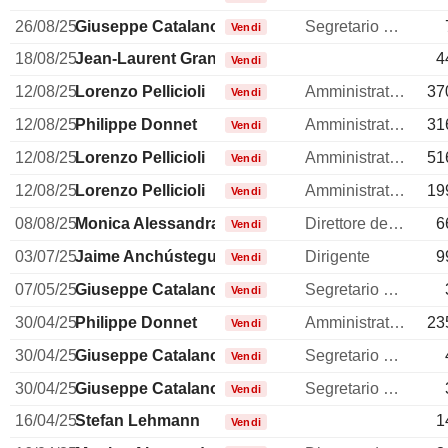
26/08/25
Giuseppe Catalano
Segretario generale
Vendi
18/08/25
Jean-Laurent Granier
4
Vendi
12/08/25
Lorenzo Pellicioli
Amministratore
37
Vendi
12/08/25
Philippe Donnet
Amministratore delegato
31
Vendi
12/08/25
Lorenzo Pellicioli
Amministratore
51
Vendi
12/08/25
Lorenzo Pellicioli
Amministratore
19
Vendi
08/08/25
Monica Alessandra Possa
Direttore delle risorse umane
6
Vendi
03/07/25
Jaime Anchústegui Melgarejo
Dirigente
9
Vendi
07/05/25
Giuseppe Catalano
Segretario generale
Vendi
30/04/25
Philippe Donnet
Amministratore delegato
23
Vendi
30/04/25
Giuseppe Catalano
Segretario generale
Vendi
30/04/25
Giuseppe Catalano
Segretario generale
Vendi
16/04/25
Stefan Lehmann
1
Vendi