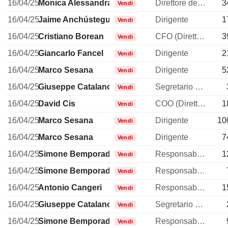
16/04/25
Monica Alessandra Possa
Direttore delle risorse umane
3
Vendi
16/04/25
Jaime Anchústegui Melgarejo
Dirigente
1
Vendi
16/04/25
Cristiano Borean
CFO (Direttore finanziario)
3
Vendi
16/04/25
Giancarlo Fancel
Dirigente
2
Vendi
16/04/25
Marco Sesana
Dirigente
5
Vendi
16/04/25
Giuseppe Catalano
Segretario generale
Vendi
16/04/25
David Cis
COO (Direttore operativo)
1
Vendi
16/04/25
Marco Sesana
Dirigente
10
Vendi
16/04/25
Marco Sesana
Dirigente
7
Vendi
16/04/25
Simone Bemporad
Responsabile della comunicazione
1
Vendi
16/04/25
Simone Bemporad
Responsabile della comunicazione
Vendi
16/04/25
Antonio Cangeri
Responsabile affari legali
1
Vendi
16/04/25
Giuseppe Catalano
Segretario generale
Vendi
16/04/25
Simone Bemporad
Responsabile della comunicazione
Vendi