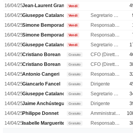
16/04/25
Jean-Laurent Granier
4
Vendi
16/04/25
Giuseppe Catalano
Segretario generale
Vendi
16/04/25
Simone Bemporad
Responsabile della comunicazione
Vendi
16/04/25
Simone Bemporad
Responsabile della comunicazione
Vendi
16/04/25
Giuseppe Catalano
Segretario generale
1
Vendi
14/04/25
Cristiano Borean
CFO (Direttore finanziario)
4
Gratuito
14/04/25
Cristiano Borean
CFO (Direttore finanziario)
3
Gratuito
14/04/25
Antonio Cangeri
Responsabile affari legali
3
Gratuito
14/04/25
Giancarlo Fancel
Dirigente
4
Gratuito
14/04/25
Giuseppe Catalano
Segretario generale
3
Gratuito
14/04/25
Jaime Anchústegui Melgarejo
Dirigente
3
Gratuito
14/04/25
Philippe Donnet
Amministratore delegato
10
Gratuito
14/04/25
Isabelle Marguerite Conner
Responsable ventes & marketing
3
Gratuito