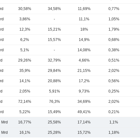
rd
30,58%
34,58%
11,69%
0,77%
rd
3,86%
-
11,1%
1,05%
rd
12,3%
15,21%
18%
1,79%
rd
6,2%
15,57%
14,9%
0,68%
rd
5,1%
-
14,08%
0,38%
rd
29,26%
32,79%
4,66%
0,51%
rd
35,9%
29,84%
21,15%
2,02%
rd
14,1%
20,88%
17,2%
0,56%
rd
2,05%
5,91%
9,73%
0,25%
rd
72,14%
76,3%
34,69%
2,02%
rd
5,22%
15,49%
49,41%
0,21%
6 Mrd
16,77%
25,58%
17,14%
1,1%
7 Mrd
16,1%
25,28%
15,72%
1,18%