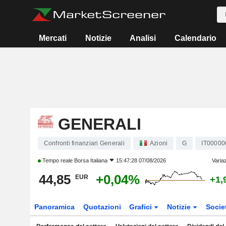
Mercati
Notizie
Analisi
Calendario
GENERALI
Confronti finanziari Generali
Azioni
G
IT00000
Tempo reale
Borsa Italiana
15:47:28 07/08/2026
Varia
44,85
+0,04%
EUR
+1,
Panoramica
Quotazioni
Grafici
Notizie
Socie