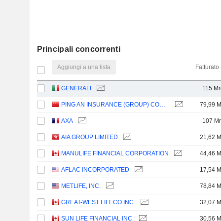
Principali concorrenti
Aggiungi a una lista
Fatturato 
GENERALI
115 Mr
PING AN INSURANCE (GROUP) COMPANY OF CHINA, LTD.
79,99 M
AXA
107 M
AIA GROUP LIMITED
21,62 M
MANULIFE FINANCIAL CORPORATION
44,46 M
AFLAC INCORPORATED
17,54 M
METLIFE, INC.
78,84 M
GREAT-WEST LIFECO INC.
32,07 M
SUN LIFE FINANCIAL INC.
30,56 M