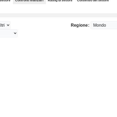
 settore
Confronti finanziari
Rating di settore
Consenso del settore
Regione: