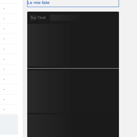
Le mie liste
-
Top Titoli
-
-
-
-
-
-
-
-
-
-