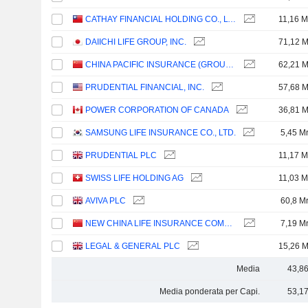
CATHAY FINANCIAL HOLDING CO., LTD.
11,16 M
DAIICHI LIFE GROUP, INC.
71,12 M
CHINA PACIFIC INSURANCE (GROUP) CO., LTD.
62,21 M
PRUDENTIAL FINANCIAL, INC.
57,68 M
POWER CORPORATION OF CANADA
36,81 M
SAMSUNG LIFE INSURANCE CO., LTD.
5,45 M
PRUDENTIAL PLC
11,17 M
SWISS LIFE HOLDING AG
11,03 M
AVIVA PLC
60,8 M
NEW CHINA LIFE INSURANCE COMPANY LTD.
7,19 M
LEGAL & GENERAL PLC
15,26 M
Media
43,8
Media ponderata per Capi.
53,1