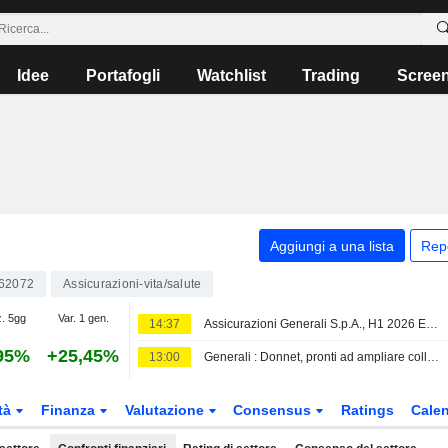
Idee
Portafogli
Watchlist
Trading
Scree
Aggiungi a una lista
Rep
62072
Assicurazioni-vita/salute
z. 5gg
Var. 1 gen.
14:37
Assicurazioni Generali S.p.A., H1 2026 Earnings Call, Aug 07, 2026
95%
+25,45%
13:00
Generali : Donnet, pronti ad ampliare collaborazione con UniCredit
tà
Finanza
Valutazione
Consensus
Ratings
Calen