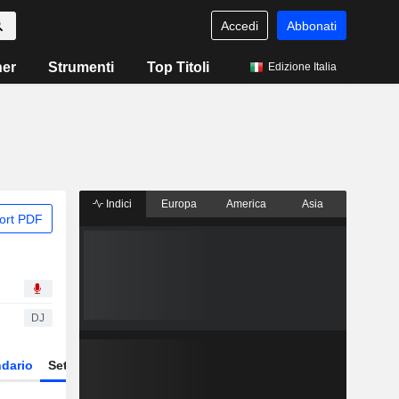
Accedi
Abbonati
ner
Strumenti
Top Titoli
Edizione Italia
Indici
Europa
America
Asia
ort PDF
DJ
dario
Settore
Derivati
ETF