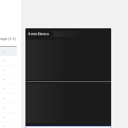
Il mio Elenco
rage (Y-1)
-
-
-
-
-
-
-
-
-