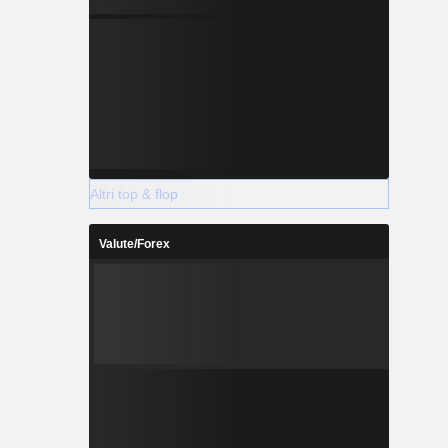
Altri top & flop
Valute/Forex