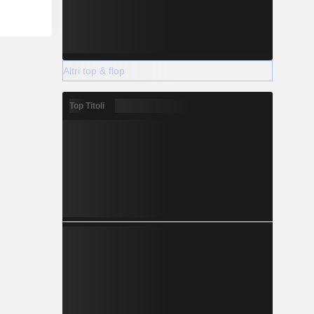
Altri top & flop
Top Titoli