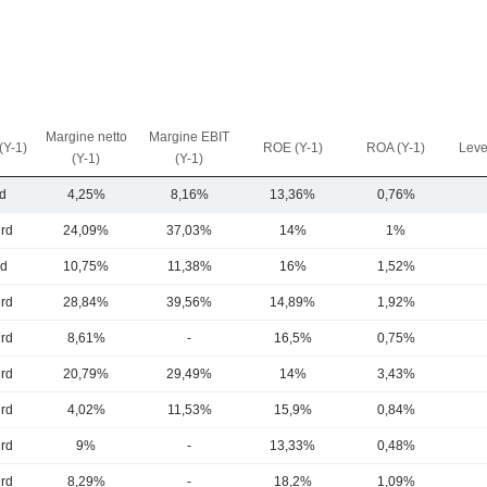
Margine netto
Margine EBIT
(Y-1)
ROE (Y-1)
ROA (Y-1)
Leve
(Y-1)
(Y-1)
d
4,25%
8,16%
13,36%
0,76%
rd
24,09%
37,03%
14%
1%
rd
10,75%
11,38%
16%
1,52%
rd
28,84%
39,56%
14,89%
1,92%
rd
8,61%
-
16,5%
0,75%
rd
20,79%
29,49%
14%
3,43%
rd
4,02%
11,53%
15,9%
0,84%
rd
9%
-
13,33%
0,48%
rd
8,29%
-
18,2%
1,09%