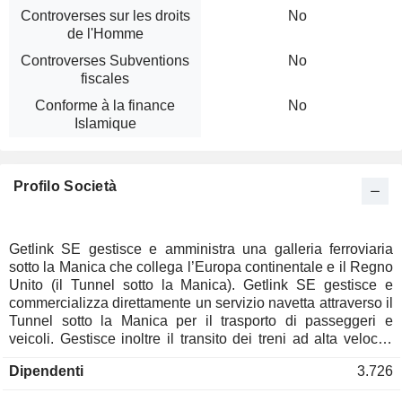
Controverses sur les droits
No
de l'Homme
Controverses Subventions
No
fiscales
Conforme à la finance
No
Islamique
Profilo Società
Getlink SE gestisce e amministra una galleria ferroviaria
sotto la Manica che collega l’Europa continentale e il Regno
Unito (il Tunnel sotto la Manica). Getlink SE gestisce e
commercializza direttamente un servizio navetta attraverso il
Tunnel sotto la Manica per il trasporto di passeggeri e
veicoli. Gestisce inoltre il transito dei treni ad alta velocità
(Eurostar) e dei servizi di trasporto merci su rotaia di altri
Dipendenti
3.726
operatori ferroviari attraverso il Tunnel sotto la Manica. Il
Gruppo controlla inoltre Europorte (compresa GB Railfreight