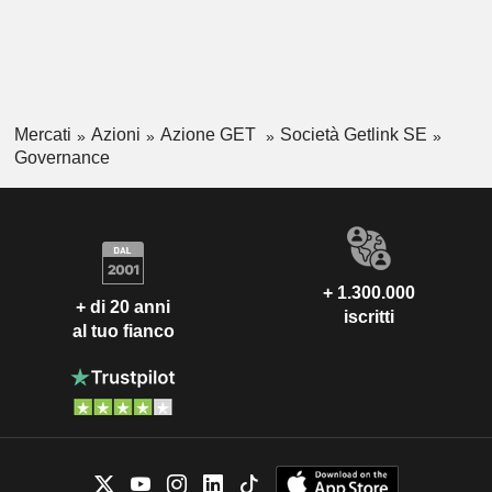
Mercati
Azioni
Azione GET
Società Getlink SE
Governance
+ 1.300.000
+ di 20 anni
iscritti
al tuo fianco