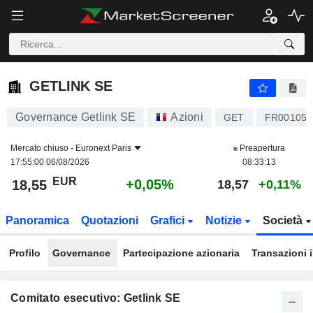
GETLINK SE
18,55
€
+0,05%
GETLINK SE
Governance Getlink SE
Azioni
GET
FR001053
Mercato chiuso -
Euronext Paris
Preapertura
17:55:00 06/08/2026
08:33:13
EUR
+0,05%
18,55
18,57
+0,11%
Panoramica
Quotazioni
Grafici
Notizie
Società
Profilo
Governance
Partecipazione azionaria
Transazioni 
Comitato esecutivo: Getlink SE