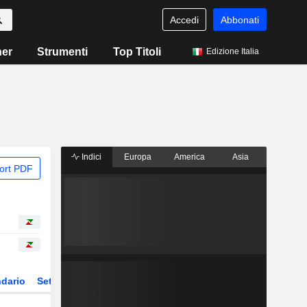
Accedi
Abbonati
ner
Strumenti
Top Titoli
Edizione Italia
Indici
Europa
America
Asia
ort PDF
dario
Settore
Derivati