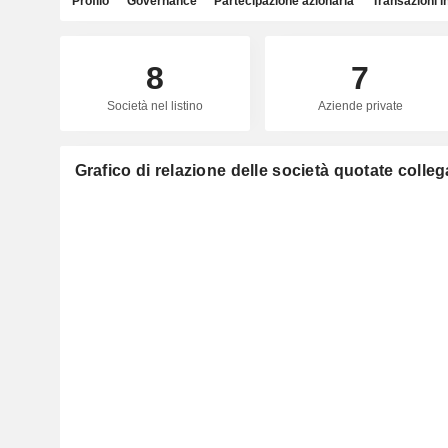
Profilo
Governance
Partecipazione azionaria
Transazioni i
8
7
Società nel listino
Aziende private
Grafico di relazione delle società quotate colle