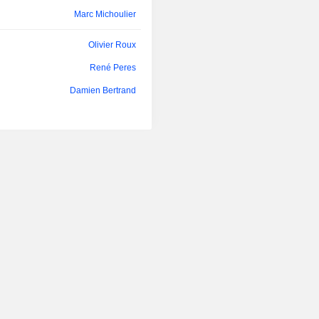
Marc Michoulier
Olivier Roux
René Peres
Damien Bertrand
Edward Koopman
Giulia van Waeyenberge
Maxence Tombeur
Olivier Ginon
Olivier Stéphane Ferraton
Sylvain Bechet
Olivier Ginon
Olivier Roux