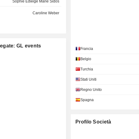
Sophie Edwige Marie Sidos
Caroline Weber
llegate: GL events
Francia
Belgio
Turchia
Stati Uniti
Regno Unito
Spagna
Profilo Società