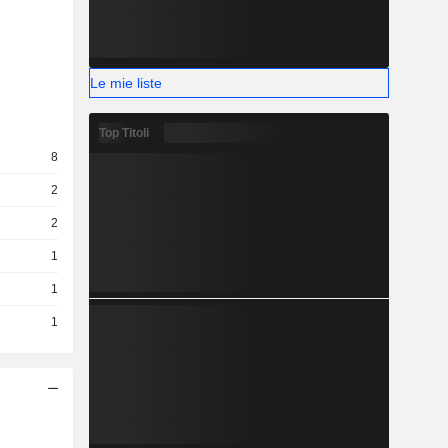
Le mie liste
Top Titoli
8
2
2
1
1
1