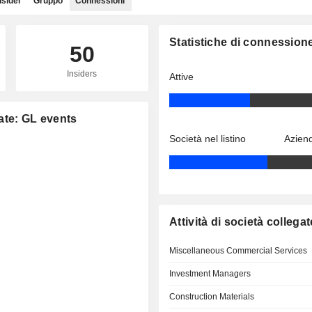
nsider
Gruppo
Connessioni
Statistiche di connession
50
Insiders
Attive
gate: GL events
Società nel listino
Aziend
Attività di società collegat
Miscellaneous Commercial Services
Investment Managers
Construction Materials