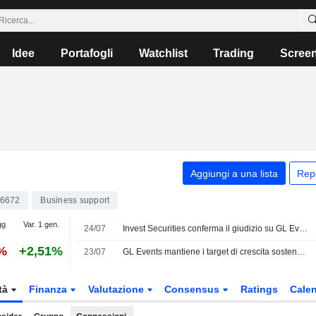
Idee
Portafogli
Watchlist
Trading
Scree
Aggiungi a una lista
Rep
6672
Business support
gg
Var. 1 gen.
24/07
Invest Securities conferma il giudizio su GL Events dopo i risultati del primo semestre
%
+2,51%
23/07
GL Events mantiene i target di crescita sostenuti dalle attività Live e Venues
tà
Finanza
Valutazione
Consensus
Ratings
Calen