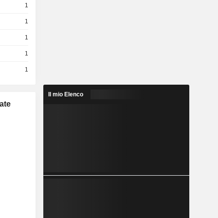
1
1
1
1
1
Il mio Elenco
ate