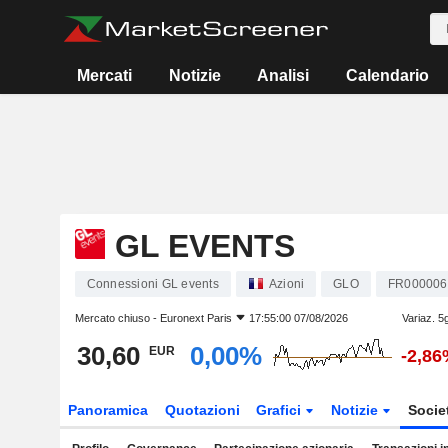
Mercati
Notizie
Analisi
Calendario
GL EVENTS
Connessioni GL events
Azioni
GLO
FR000006
Mercato chiuso -
Euronext Paris
17:55:00 07/08/2026
Variaz. 5
30,60
0,00%
EUR
-2,86
Panoramica
Quotazioni
Grafici
Notizie
Socie