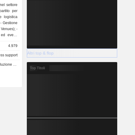
nel settore
partito per
e
 Venues); -
 ed eventi
4.979
Altri top & flop
ss support
ività - Q3 2026
Top Titoli