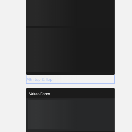
Altri top & flop
Valute/Forex