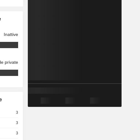
e
Inattive
e private
e
3
3
3