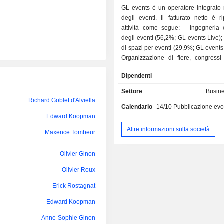
GL events è un operatore integrato 
degli eventi. Il fatturato netto è ri
attività come segue: - Ingegneria e logistica
degli eventi (56,2%; GL events Live); - Gestion
di spazi per eventi (29,9%; GL events
Organizzazione di fiere, congressi
(13,9%; GL events Exhibitions).
Dipendenti
Settore
Busine
Richard Goblet d'Alviella
Calendario
14/10
Pubblicazione evoluzione dell'att
Edward Koopman
Altre informazioni sulla società
Maxence Tombeur
Olivier Ginon
Olivier Roux
Erick Rostagnat
Edward Koopman
Anne-Sophie Ginon