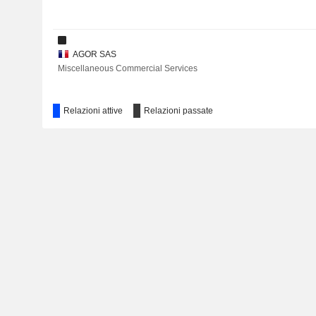
AGOR SAS
Miscellaneous Commercial Services
Relazioni attive
Relazioni passate
Sofina SA (Private Equity)
Investment Managers
GL events USA, Inc.
Miscellaneous Commercial Services
Jomain Madeleine SCI