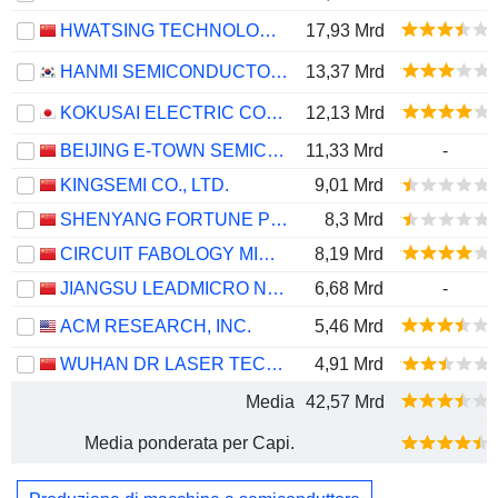
HWATSING TECHNOLOGY CO., LTD.
17,93 Mrd
HANMI SEMICONDUCTOR CO., LTD.
13,37 Mrd
KOKUSAI ELECTRIC CORPORATION
12,13 Mrd
BEIJING E-TOWN SEMICONDUCTOR TECHNOLOGY CO., LTD.
11,33 Mrd
-
KINGSEMI CO., LTD.
9,01 Mrd
SHENYANG FORTUNE PRECISION EQUIPMENT CO., LTD.
8,3 Mrd
CIRCUIT FABOLOGY MICROELECTRONICS EQUIPMENT CO., LTD.
8,19 Mrd
JIANGSU LEADMICRO NANO-EQUIPMENT TECHNOLOGY LTD
6,68 Mrd
-
ACM RESEARCH, INC.
5,46 Mrd
WUHAN DR LASER TECHNOLOGY CORP.,LTD
4,91 Mrd
Media
42,57 Mrd
Media ponderata per Capi.