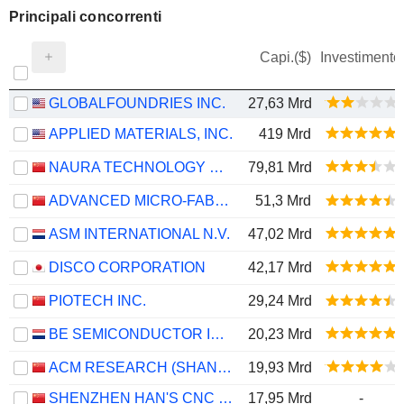
Principali concorrenti
Capi.($)
Investimento
GLOBALFOUNDRIES INC.
27,63 Mrd
APPLIED MATERIALS, INC.
419 Mrd
NAURA TECHNOLOGY GROUP CO., LTD.
79,81 Mrd
ADVANCED MICRO-FABRICATION EQUIPMENT INC. CHINA
51,3 Mrd
ASM INTERNATIONAL N.V.
47,02 Mrd
DISCO CORPORATION
42,17 Mrd
PIOTECH INC.
29,24 Mrd
BE SEMICONDUCTOR INDUSTRIES N.V.
20,23 Mrd
ACM RESEARCH (SHANGHAI), INC.
19,93 Mrd
SHENZHEN HAN'S CNC TECHNOLOGY CO., LTD.
17,95 Mrd
-