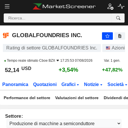
GLOBALFOUNDRIES INC.
52,14
$
+3,54%
GLOBALFOUNDRIES INC.
Rating di settore GLOBALFOUNDRIES Inc.
Azioni
Tempo reale stimato
Cboe BZX
17:25:53 07/08/2026
Var. 1 gen.
USD
+3,54%
52,14
+47,82%
Panoramica
Quotazioni
Grafici
Notizie
Società
Performance del settore
Valutazioni del settore
Dividendi de
Settore: