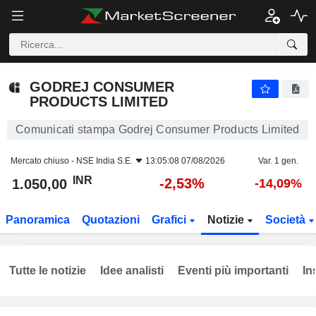
GODREJ CONSUMER PRODUCTS LIMITED
1.050,00
₹
-2,53%
GODREJ CONSUMER
PRODUCTS LIMITED
Comunicati stampa Godrej Consumer Products Limited
Mercato chiuso -
NSE India S.E.
13:05:08 07/08/2026
Var. 1 gen.
INR
-2,53%
1.050,00
-14,09%
Panoramica
Quotazioni
Grafici
Notizie
Società
Tutte le notizie
Idee analisti
Eventi più importanti
In