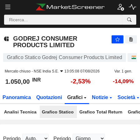
GODREJ CONSUMER PRODUCTS LIMITED
1.050,00
₹
-2,53%
GODREJ CONSUMER
PRODUCTS LIMITED
Grafico Statico Godrej Consumer Products Limited
Mercato chiuso -
NSE India S.E.
13:05:08 07/08/2026
Var. 1 gen.
INR
-2,53%
1.050,00
-14,09%
Panoramica
Quotazioni
Grafici
Notizie
Società
Analisi Tecnica
Grafico Statico
Grafico Total Return
Grafi
Periodo
Periodo