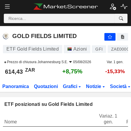
GOLD FIELDS LIMITED
614,43
R
+8,75%
GOLD FIELDS LIMITED
ETF Gold Fields Limited
Azioni
GFI
ZAE00001
Prezzo di chiusura
Johannesburg S.E.
05/08/2026
Var. 1 gen.
ZAR
+8,75%
614,43
-15,33%
Panoramica
Quotazioni
Grafici
Notizie
Società
ETF posizionati su Gold Fields Limited
Variaz. 1
Nome
gen.
P